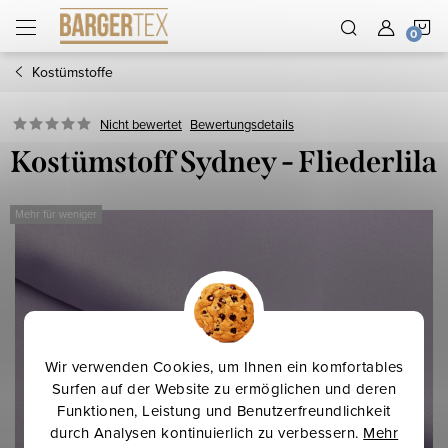
Zum
W
Inhalt
springen
Kostümstoffe
Nicht bewertet
Bewertungsdetails
Kostümstoff Sydney - Fliederlila
Mehr für weniger
Wir verwenden Cookies, um Ihnen ein komfortables
Surfen auf der Website zu ermöglichen und deren
Funktionen, Leistung und Benutzerfreundlichkeit
durch Analysen kontinuierlich zu verbessern.
Mehr