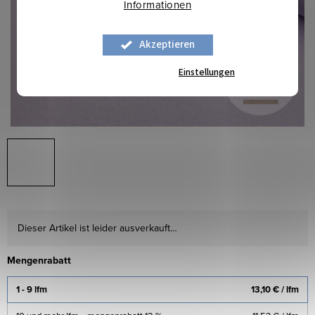
Informationen
Akzeptieren
Einstellungen
Dieser Artikel ist leider ausverkauft…
Mengenrabatt
1 - 9 lfm
13,10 €
/ lfm