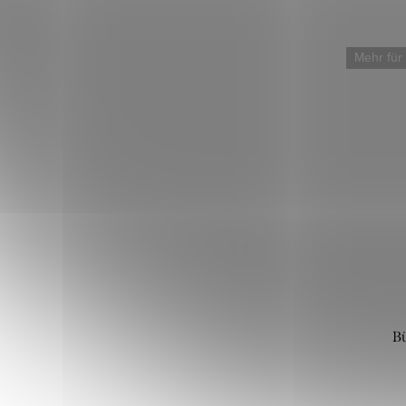
Mehr für
B