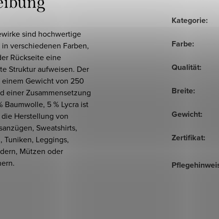
eibung
Kategorie
:
ewirke sind hochwertige
Farbe
:
 in verschiedenen Farben,
der Rückseite eine
Qualität
:
te Struktur aufweisen. Der
it einem Gewicht von 250
Breite
:
d einer Zusammensetzung
 Baumwolle, 5 % Lycra ist
Gewicht
:
r die Herstellung von
sanzügen, Sweatshirts,
Zertifikat
:
, Tuniken, Leggings,
ndern, Mützen oder
hern.
Pflegehinwei