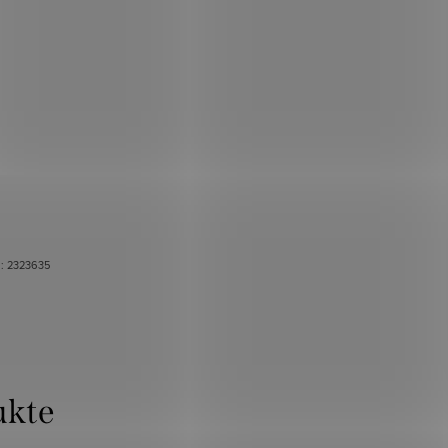
.:
2323635