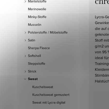
chr
Mantelstoffe
Merinowolle
Lycra-G
Minky-Stoffe
Gewirke
Musselin
die auf 
Polsterstoffe / Möbelstoffe
geknote
Stoff m
Satin
g/m2 un
Sherpa Fleece
von 95 %
Softshell
ideal fü
Training
Steppstoffe
Kleidern
Strick
Stirnbä
Sweat
Halstüc
Kuschelsweat
Kuschelsweat gemustert
Sweat mit Lycra digital