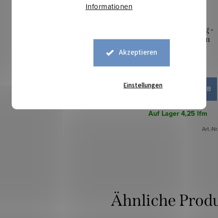
Informationen
Kuschelsweat 320g -
Schokoladenbraun
Akzeptieren
14,20 €
Einstellungen
IN DEN WARENKORB
Auf Lager
4,25 lfm
Art.-Nr