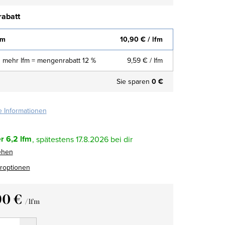
abatt
fm
10,90 €
/ lfm
 mehr lfm = mengenrabatt 12 %
9,59 €
/ lfm
Sie sparen
0 €
te Informationen
r
6,2 lfm
17.8.2026
ehen
eroptionen
90 €
/ lfm
fspreis: