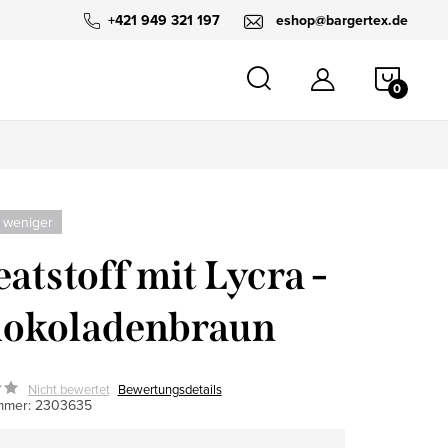
+421 949 321 197
eshop@bargertex.de
WARE
 weniger
atstoff mit Lycra -
hokoladenbraun
Nicht bewertet
Bewertungsdetails
mmer:
2303635