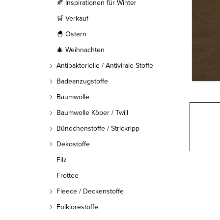
l
🍂 Inspirationen für Winter
🛒 Verkauf
e
🐣 Ostern
i
🎄 Weihnachten
s
Antibakterielle / Antivirale Stoffe
t
Badeanzugstoffe
Baumwolle
e
Baumwolle Köper / Twill
Bündchenstoffe / Strickripp
Dekostoffe
Filz
Frottee
Fleece / Deckenstoffe
Folklorestoffe