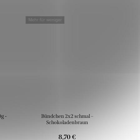
Mehr für weniger
g -
Bündchen 2x2 schmal –
Schokoladenbraun
8,70 €