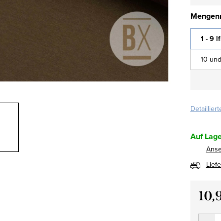
Mengenr
1 - 9 l
10 und
Detaillier
Auf Lage
Ans
Lief
10,
Verkau