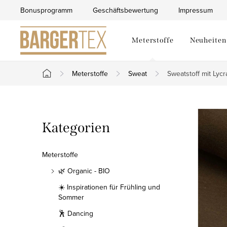
Zum
Bonusprogramm
Geschäftsbewertung
Impressum
Inhalt
springen
Meterstoffe
Neuheiten
Meterstoffe
Sweat
Sweatstoff mit Lyc
Startseite
S
Kategorien
Kategorien
e
überspringen
i
Meterstoffe
t
🌿 Organic - BIO
☀️ Inspirationen für Frühling und
e
Sommer
n
🕺 Dancing