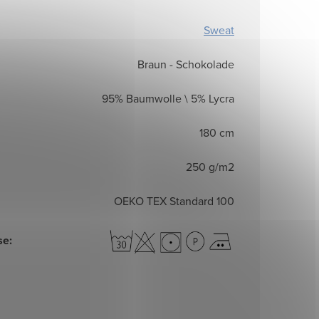
Sweat
Braun - Schokolade
95% Baumwolle \ 5% Lycra
180 cm
250 g/m2
OEKO TEX Standard 100
se
: