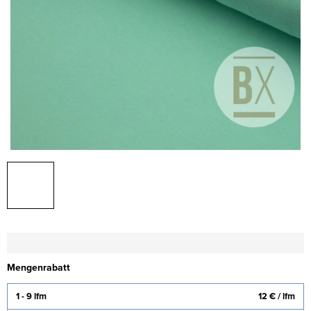
Mengenrabatt
1 - 9 lfm
12 €
/ lfm