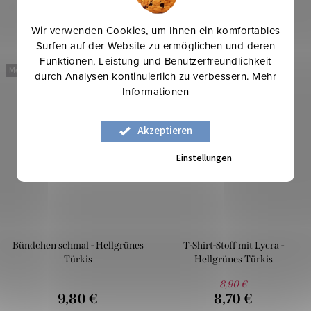
Wir verwenden Cookies, um Ihnen ein komfortables
Surfen auf der Website zu ermöglichen und deren
Funktionen, Leistung und Benutzerfreundlichkeit
Mehr für weniger
Mehr für weniger
durch Analysen kontinuierlich zu verbessern.
Mehr
-2 %
Informationen
Akzeptieren
Einstellungen
Bündchen schmal - Hellgrünes
T-Shirt-Stoff mit Lycra -
Türkis
Hellgrünes Türkis
8,90 €
9,80 €
8,70 €