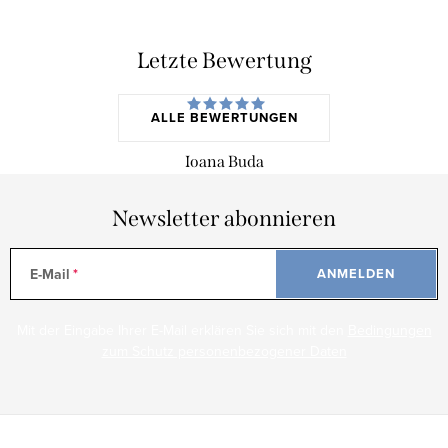
Letzte Bewertung
ALLE BEWERTUNGEN
Ioana Buda
Newsletter abonnieren
E-Mail
ANMELDEN
Mit der Eingabe Ihrer E-Mail erklären Sie sich mit den
Bedingungen
zum Schutz personenbezogener Daten
F