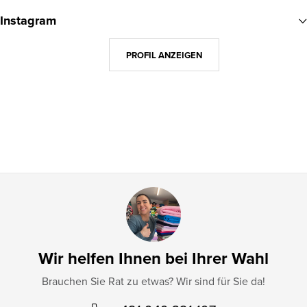
u
Instagram
ß
z
PROFIL ANZEIGEN
e
i
l
e
Wir helfen Ihnen bei Ihrer Wahl
Brauchen Sie Rat zu etwas? Wir sind für Sie da!