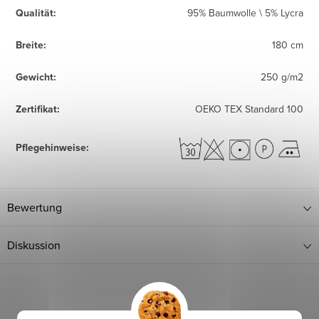
Qualität
:
95% Baumwolle \ 5% Lycra
Breite
:
180 cm
Gewicht
:
250 g/m2
Zertifikat
:
OEKO TEX Standard 100
Pflegehinweise
:
Bewertung
Diskussion