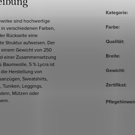
eibung
Kategorie
:
ewirke sind hochwertige
Farbe
:
 in verschiedenen Farben,
der Rückseite eine
Qualität
:
te Struktur aufweisen. Der
it einem Gewicht von 250
Breite
:
d einer Zusammensetzung
 Baumwolle, 5 % Lycra ist
Gewicht
:
r die Herstellung von
sanzügen, Sweatshirts,
Zertifikat
:
, Tuniken, Leggings,
ndern, Mützen oder
hern.
Pflegehinwei