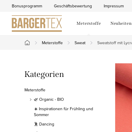
Zum
Bonusprogramm
Geschäftsbewertung
Impressum
Inhalt
springen
Meterstoffe
Neuheiten
Meterstoffe
Sweat
Sweatstoff mit Lyc
Startseite
S
Kategorien
Kategorien
e
überspringen
i
Meterstoffe
t
🌿 Organic - BIO
☀️ Inspirationen für Frühling und
e
Sommer
n
🕺 Dancing