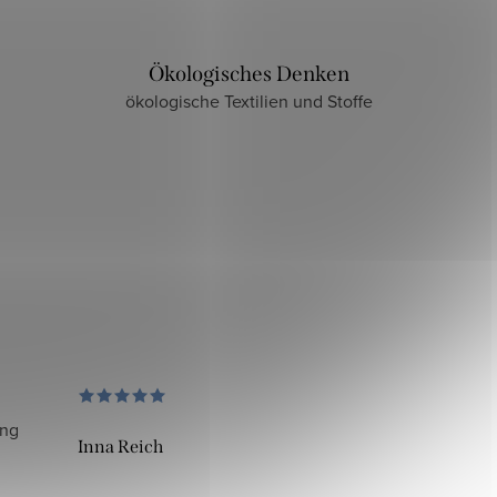
Ökologisches Denken
ökologische Textilien und Stoffe
ung
Inna Reich