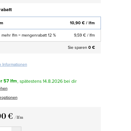
abatt
fm
10,90 €
/ lfm
 mehr lfm = mengenrabatt 12 %
9,59 €
/ lfm
Sie sparen
0 €
te Informationen
r
57 lfm
14.8.2026
ehen
eroptionen
90 €
/ lfm
fspreis: