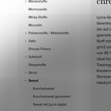
chr
Mantelstoffe
Merinowolle
Lycra-G
Minky-Stoffe
Gewirke
Musselin
die auf 
Polsterstoffe / Möbelstoffe
geknote
Stoff m
Satin
g/m2 un
Sherpa Fleece
von 95 %
Softshell
ideal fü
Training
Steppstoffe
Kleidern
Strick
Stirnbä
Sweat
Halstüc
Kuschelsweat
Kuschelsweat gemustert
Sweat mit Lycra digital