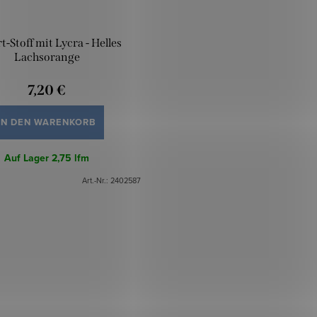
t-Stoff mit Lycra - Helles
Lachsorange
7,20 €
IN DEN WARENKORB
Auf Lager
2,75 lfm
Art.-Nr.:
2402587