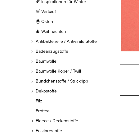
l
🍂 Inspirationen für Winter
🛒 Verkauf
e
🐣 Ostern
i
🎄 Weihnachten
s
Antibakterielle / Antivirale Stoffe
t
Badeanzugstoffe
Baumwolle
e
Baumwolle Köper / Twill
Bündchenstoffe / Strickripp
Dekostoffe
Filz
Frottee
Fleece / Deckenstoffe
Folklorestoffe