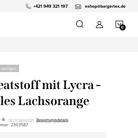
+421 949 321 197
eshop@bargertex.de
WARE
 weniger
atstoff mit Lycra -
les Lachsorange
Nicht bewertet
Bewertungsdetails
mmer:
2303587