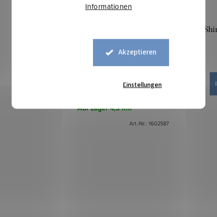
Informationen
Bündchen schmal - Helles
T-Shir
Lachsorange
Akzeptieren
7,60 €
IN DEN WARENKORB
Einstellungen
Auf Lager
4,3 lfm
Art.-Nr.:
1602587