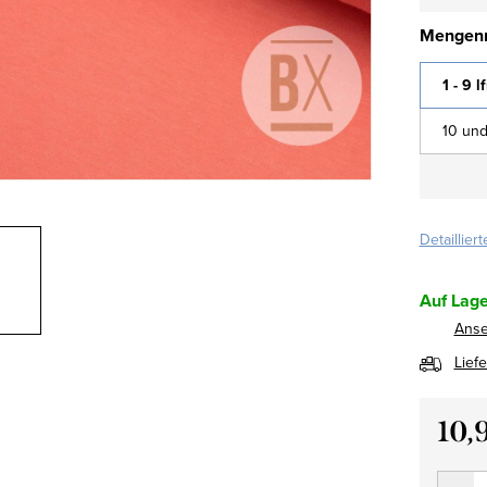
Mengenr
1 - 9 l
10 und
Detaillier
Auf Lage
Ans
Lief
10,
Verkau