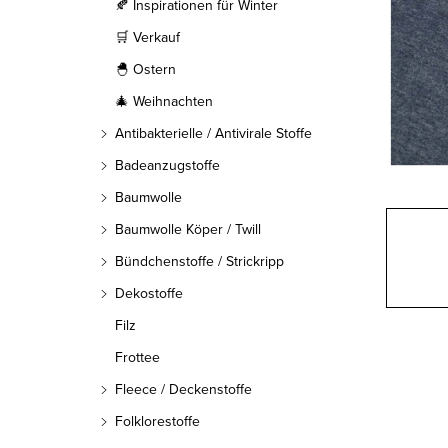
l
🍂 Inspirationen für Winter
🛒 Verkauf
e
🐣 Ostern
i
🎄 Weihnachten
s
Antibakterielle / Antivirale Stoffe
t
Badeanzugstoffe
Baumwolle
e
Baumwolle Köper / Twill
Bündchenstoffe / Strickripp
Dekostoffe
Filz
Frottee
Fleece / Deckenstoffe
Folklorestoffe