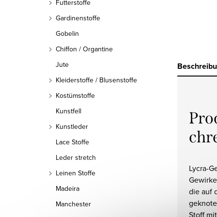
Futterstoffe
Gardinenstoffe
Gobelin
Chiffon / Organtine
Jute
Beschreib
Kleiderstoffe / Blusenstoffe
Kostümstoffe
Kunstfell
Pro
Kunstleder
chr
Lace Stoffe
Leder stretch
Lycra-G
Leinen Stoffe
Gewirke
Madeira
die auf 
geknote
Manchester
Stoff m