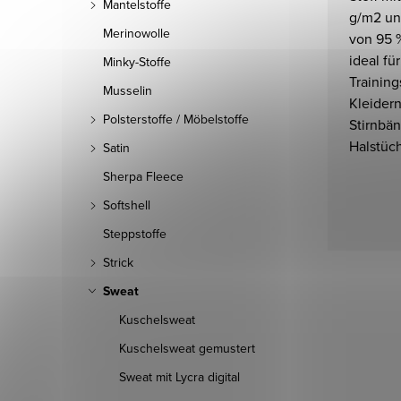
Mantelstoffe
g/m2 un
Merinowolle
von 95 %
ideal fü
Minky-Stoffe
Training
Musselin
Kleidern
Polsterstoffe / Möbelstoffe
Stirnbä
Halstüc
Satin
Sherpa Fleece
Softshell
Steppstoffe
Strick
Sweat
Kuschelsweat
Kuschelsweat gemustert
Sweat mit Lycra digital