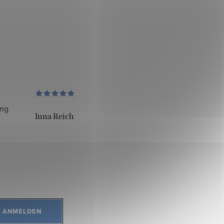
ung
Inna Reich
ANMELDEN