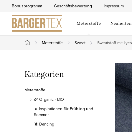
Zum
Bonusprogramm
Geschäftsbewertung
Impressum
Inhalt
springen
Meterstoffe
Neuheiten
Meterstoffe
Sweat
Sweatstoff mit Lycr
Startseite
S
Kategorien
Kategorien
e
überspringen
i
Meterstoffe
t
🌿 Organic - BIO
☀️ Inspirationen für Frühling und
e
Sommer
n
🕺 Dancing