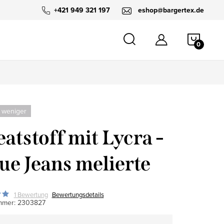
+421 949 321 197
eshop@bargertex.de
WARE
 weniger
atstoff mit Lycra -
ue Jeans melierte
1 Bewertung
Bewertungsdetails
mmer:
2303827