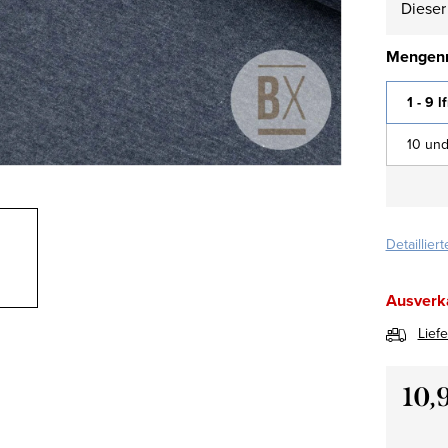
Dieser 
Mengenr
1 - 9 l
10 und
Detaillier
Ausverk
Lief
10,
Verkau