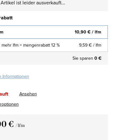
Artikel ist leider ausverkauft…
abatt
fm
10,90 €
/ lfm
 mehr lfm = mengenrabatt 12 %
9,59 €
/ lfm
Sie sparen
0 €
te Informationen
auft
Ansehen
eroptionen
90 €
/ lfm
fspreis: