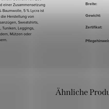
Breite
:
d einer Zusammensetzung
 Baumwolle, 5 % Lycra ist
Gewicht
:
r die Herstellung von
sanzügen, Sweatshirts,
Zertifikat
:
, Tuniken, Leggings,
ndern, Mützen oder
hern.
Pflegehinwei