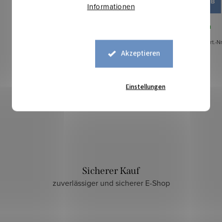
IN DEN WARENKORB
Informationen
Auf Lager
0,25 lfm
Art.-N
Akzeptieren
Einstellungen
Sicherer Kauf
zuverlässiger und sicherer E-Shop