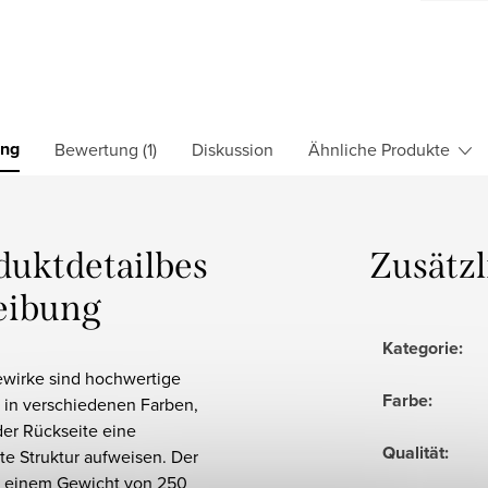
ung
Bewertung (1)
Diskussion
Ähnliche Produkte
duktdetailbes
Zusätz
eibung
Kategorie
:
ewirke sind hochwertige
Farbe
:
 in verschiedenen Farben,
der Rückseite eine
Qualität
:
te Struktur aufweisen. Der
it einem Gewicht von 250