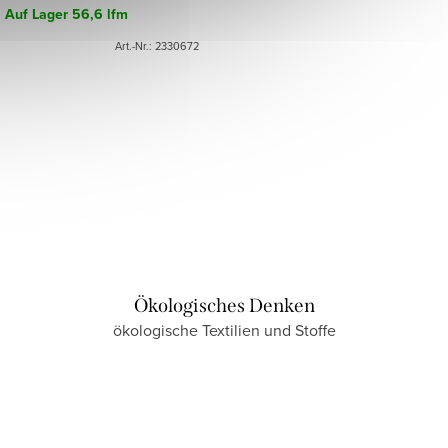
Auf Lager
56,6 lfm
Art.-Nr.:
2330672
Ökologisches Denken
ökologische Textilien und Stoffe