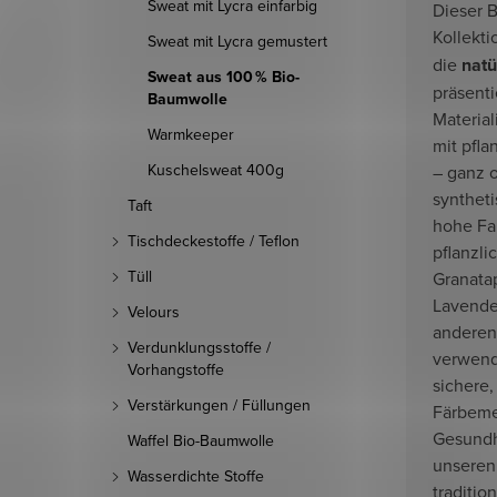
Sweat mit Lycra einfarbig
Dieser 
Kollekt
Sweat mit Lycra gemustert
die
natü
Sweat aus 100 % Bio-
präsenti
Baumwolle
Material
Warmkeeper
mit pfla
Kuschelsweat 400g
– ganz 
syntheti
Taft
hohe Fa
Tischdeckestoffe / Teflon
pflanzli
Tüll
Granatap
Lavende
Velours
anderen
Verdunklungsstoffe /
verwende
Vorhangstoffe
sichere,
Verstärkungen / Füllungen
Färbeme
Gesundh
Waffel Bio-Baumwolle
unseren 
Wasserdichte Stoffe
traditio