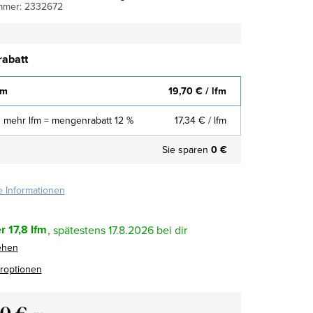
mmer:
2332672
abatt
fm
19,70 €
/ lfm
 mehr lfm = mengenrabatt 12 %
17,34 €
/ lfm
Sie sparen
0 €
te Informationen
r
17,8 lfm
17.8.2026
ehen
eroptionen