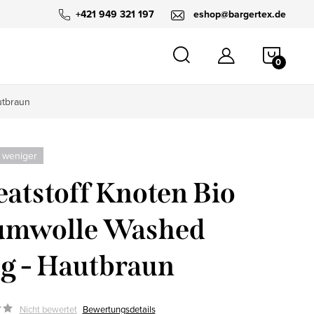
+421 949 321 197
eshop@bargertex.de
WARE
utbraun
 weniger
atstoff Knoten Bio
umwolle Washed
g - Hautbraun
Nicht bewertet
Bewertungsdetails