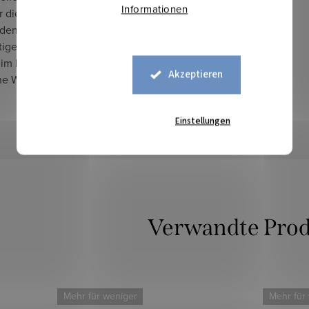
Informationen
ur die Umwelt, sondern
 den Stoffen auch einen
tigen, dezent erdigen Look,
 im Laufe der Zeit auf
Akzeptieren
he Weise weiterentwickelt.
Einstellungen
Verwandte Pro
Mehr für weniger
Mehr für