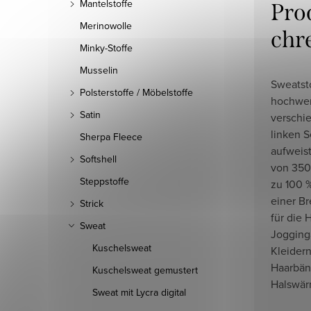
Mantelstoffe
Pro
Merinowolle
chr
Minky-Stoffe
Musselin
Sweatsto
Polsterstoffe / Möbelstoffe
hochwer
Satin
verschi
linken S
Sherpa Fleece
aufweist
Softshell
von 350
Steppstoffe
zu 100 
einer Br
Strick
für die 
Sweat
Jogging
Kuschelsweat
Kleidern
Haarbän
Kuschelsweat gemustert
Halswär
Sweat mit Lycra digital