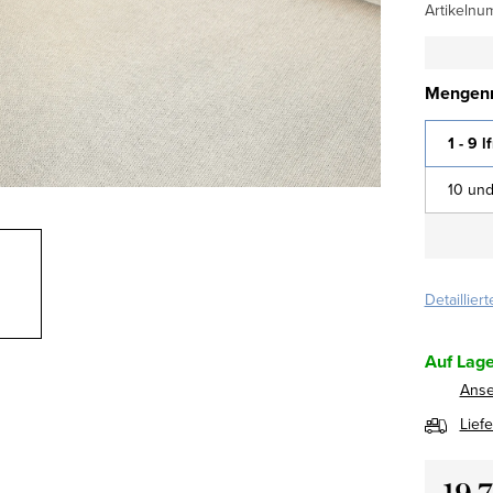
Artikelnu
Mengenr
1 - 9 l
10 und
Detaillier
Auf Lage
Ans
Lief