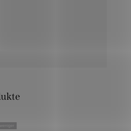
dukte
 weniger