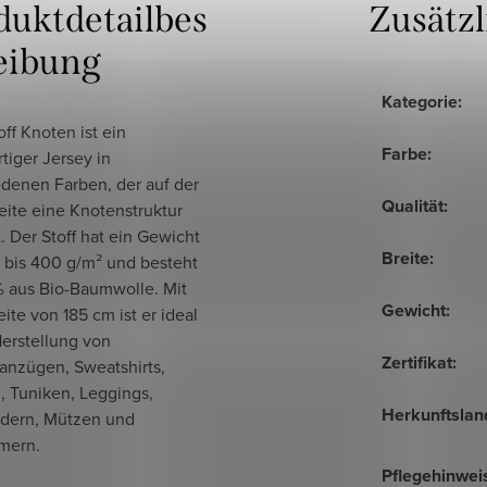
duktdetailbes
Zusätz
eibung
Kategorie
:
ff Knoten ist ein
Farbe
:
tiger Jersey in
edenen Farben, der auf der
Qualität
:
eite eine Knotenstruktur
. Der Stoff hat ein Gewicht
Breite
:
 bis 400 g/m² und besteht
% aus Bio-Baumwolle. Mit
Gewicht
:
eite von 185 cm ist er ideal
Herstellung von
Zertifikat
:
anzügen, Sweatshirts,
, Tuniken, Leggings,
Herkunftslan
dern, Mützen und
mern.
Pflegehinwei