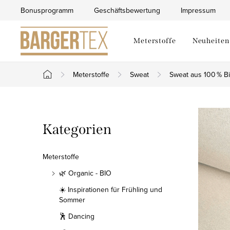
Zum
Bonusprogramm
Geschäftsbewertung
Impressum
Inhalt
springen
Meterstoffe
Neuheiten
Meterstoffe
Sweat
Sweat aus 100 % B
Startseite
S
Kategorien
Kategorien
e
überspringen
i
Meterstoffe
t
🌿 Organic - BIO
☀️ Inspirationen für Frühling und
e
Sommer
n
🕺 Dancing