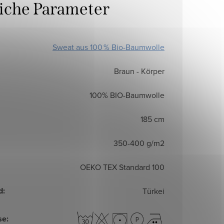
liche Parameter
Sweat aus 100 % Bio-Baumwolle
Braun - Körper
100% BIO-Baumwolle
185 cm
350-400 g/m2
OEKO TEX Standard 100
d
:
Türkei
se
: