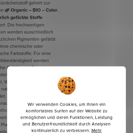
Bündchenstoff gehört zur
ion
🌿 Organic – BIO – Color
,
rlich gefärbte Stoffe
ert. Die hochwertigen
ien werden ausschließlich
nzlichen Pigmenten gefärbt
ohne chemische oder
sche Farbstoffe. Für eine
rbbeständigkeit werden
che Abfälle und Extrakte aus
feln, Olivenblättern,
l, Walnussschalen und
 natürlichen Quellen
t. Das Ergebnis ist eine
 nachhaltige und langlebige
Wir verwenden Cookies, um Ihnen ein
thode, die sowohl die
komfortables Surfen auf der Website zu
eit der Menschen als auch
ermöglichen und deren Funktionen, Leistung
und Benutzerfreundlichkeit durch Analysen
Planeten respektiert. Diese
kontinuierlich zu verbessern.
Mehr
nelle Färbetechnik schützt