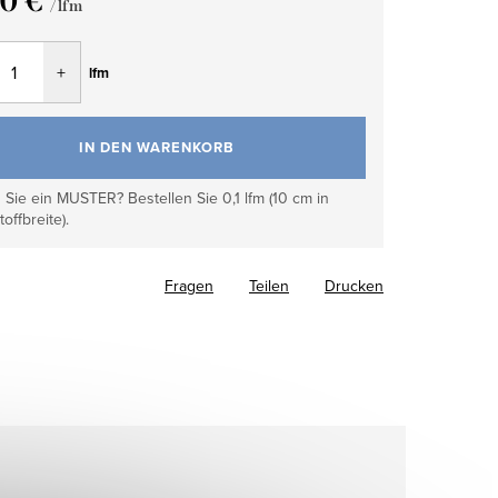
70 €
/ lfm
fspreis:
lfm
IN DEN WARENKORB
Sie ein MUSTER? Bestellen Sie 0,1 lfm (10 cm in
toffbreite).
Fragen
Teilen
Drucken