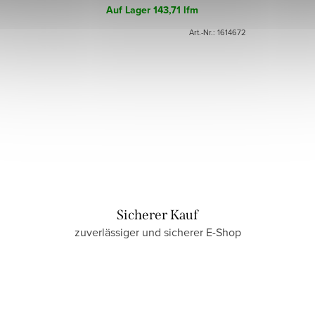
Auf Lager
143,71 lfm
Art.-Nr.:
1614672
Sicherer Kauf
zuverlässiger und sicherer E-Shop