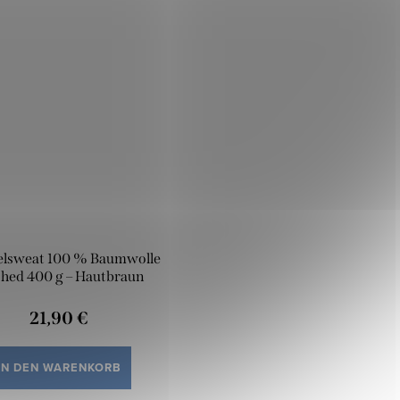
elsweat 100 % Baumwolle
hed 400 g – Hautbraun
21,90 €
IN DEN WARENKORB