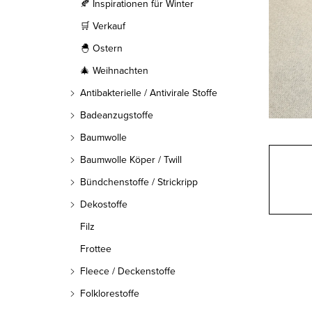
l
🍂 Inspirationen für Winter
🛒 Verkauf
e
🐣 Ostern
i
🎄 Weihnachten
s
Antibakterielle / Antivirale Stoffe
t
Badeanzugstoffe
Baumwolle
e
Baumwolle Köper / Twill
Bündchenstoffe / Strickripp
Dekostoffe
Filz
Frottee
Fleece / Deckenstoffe
Folklorestoffe