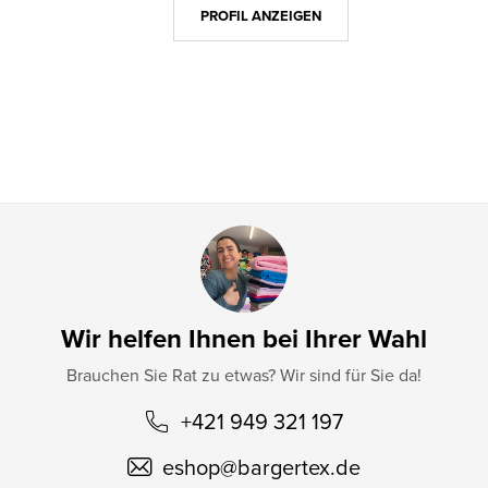
z
PROFIL ANZEIGEN
e
i
l
e
Wir helfen Ihnen bei Ihrer Wahl
Brauchen Sie Rat zu etwas? Wir sind für Sie da!
+421 949 321 197
eshop
@
bargertex.de