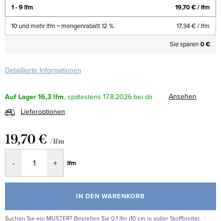
1 - 9 lfm
19,70 €
/ lfm
10 und mehr lfm = mengenrabatt 12 %
17,34 €
/ lfm
Sie sparen
0 €
Detaillierte Informationen
Ansehen
Auf Lager
16,3 lfm
17.8.2026
Lieferoptionen
19,70 €
/ lfm
Verkaufspreis:
lfm
IN DEN WARENKORB
Suchen Sie ein MUSTER? Bestellen Sie 0,1 lfm (10 cm in voller Stoffbreite).