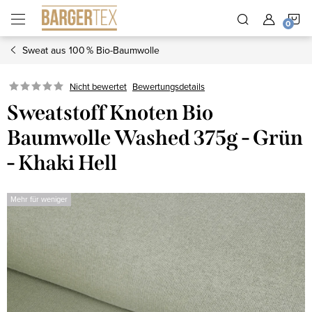
Zum
W
Inhalt
springen
Sweat aus 100 % Bio-Baumwolle
Nicht bewertet
Bewertungsdetails
Sweatstoff Knoten Bio
Baumwolle Washed 375g - Grün
- Khaki Hell
Mehr für weniger