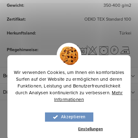
Gewicht
:
350-400 g/m2
Zertifikat
:
OEKO TEX Standard 100
Herkunftsland
:
Türkei
Pflegehinweise
:
Wir verwenden Cookies, um Ihnen ein komfortables
Bewertung
Surfen auf der Website zu ermöglichen und deren
Funktionen, Leistung und Benutzerfreundlichkeit
Diskussion
durch Analysen kontinuierlich zu verbessern.
Mehr
Informationen
Akzeptieren
Verwandte Produkte
Einstellungen