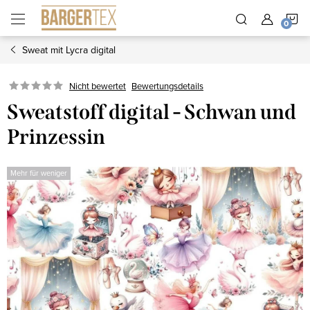
Zum
W
Inhalt
springen
Sweat mit Lycra digital
Nicht bewertet
Bewertungsdetails
Sweatstoff digital - Schwan und
Prinzessin
Mehr für weniger