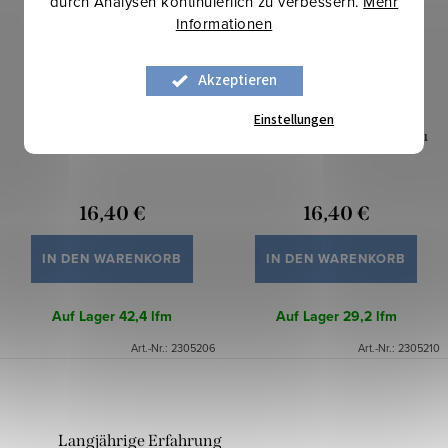
durch Analysen kontinuierlich zu verbessern.
Mehr
Informationen
Akzeptieren
Einstellungen
Sweatstoff digital - Fortnite
Sweatstoff digital - Bluey blau
16,40 €
16,40 €
IN DEN WARENKORB
IN DEN WARENKORB
Auf Lager
42,4 lfm
Auf Lager
29,2 lfm
Art.-Nr.:
2305206
Art.-Nr.:
2305210
Langjährige Erfahrung