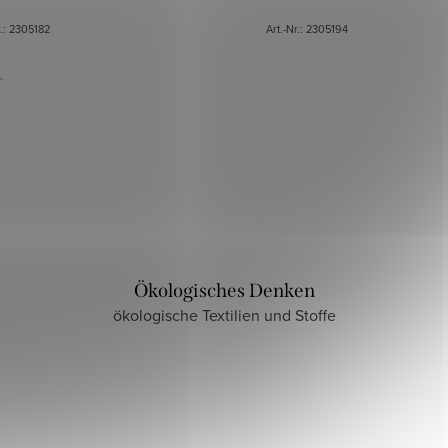
r.:
2305182
Art.-Nr.:
2305194
Ökologisches Denken
ökologische Textilien und Stoffe