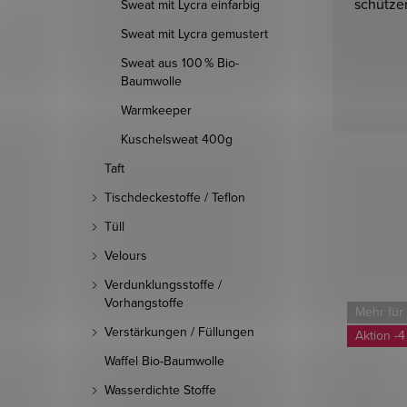
schütze
Sweat mit Lycra einfarbig
Sweat mit Lycra gemustert
Sweat aus 100 % Bio-
Baumwolle
Warmkeeper
Kuschelsweat 400g
Taft
Tischdeckestoffe / Teflon
Tüll
Velours
Verdunklungsstoffe /
Vorhangstoffe
Mehr für weniger
Mehr für
Verstärkungen / Füllungen
-4
Waffel Bio-Baumwolle
Wasserdichte Stoffe