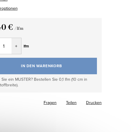
eroptionen
40 €
/ lfm
fspreis:
lfm
IN DEN WARENKORB
Sie ein MUSTER? Bestellen Sie 0,1 lfm (10 cm in
toffbreite).
Fragen
Teilen
Drucken