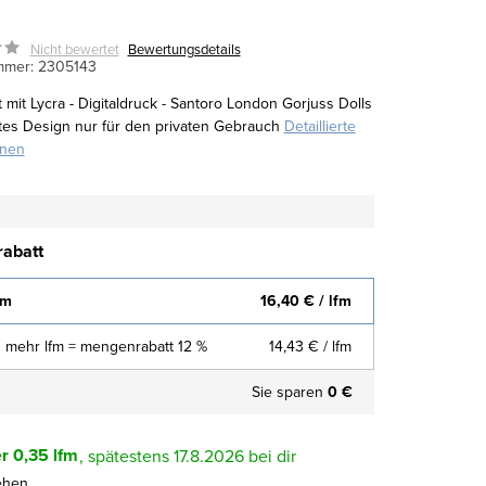
Nicht bewertet
Bewertungsdetails
mmer:
2305143
 mit Lycra - Digitaldruck - Santoro London Gorjuss Dolls
ertes Design nur für den privaten Gebrauch
Detaillierte
onen
abatt
fm
16,40 €
/ lfm
 mehr lfm = mengenrabatt 12 %
14,43 €
/ lfm
Sie sparen
0 €
r
0,35 lfm
17.8.2026
ehen