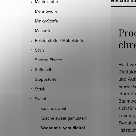
Beschreib
Mantelstoffe
Merinowolle
Minky-Stoffe
Pro
Musselin
Polsterstoffe / Möbelstoffe
chr
Satin
Sherpa Fleece
Hochwer
Softshell
Digitald
und Auf
Steppstoffe
einem G
Strick
einer Z
Sweat
Baumwol
sich für
Kuschelsweat
Trainin
Kuschelsweat gemustert
Sweatshi
Sweat mit Lycra digital
Halstüc