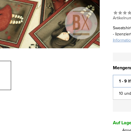
Artikelnu
Sweatshirt
- lizenzi
Informati
Mengenr
1 - 9 l
10 und
Auf Lage
Ans