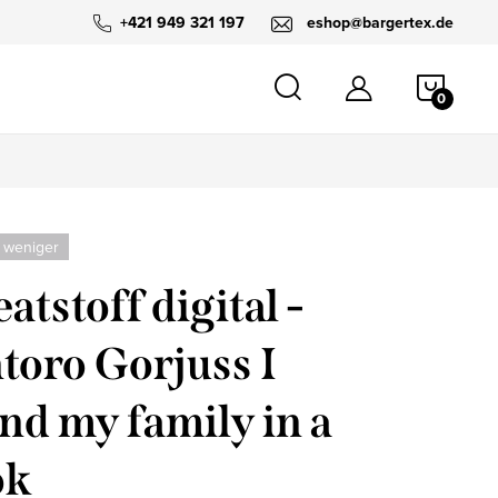
+421 949 321 197
eshop@bargertex.de
WARE
 weniger
atstoff digital -
toro Gorjuss I
nd my family in a
ok