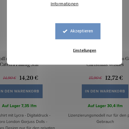
Informationen
Akzeptieren
Einstellungen
ff digital - Santoro Gorjuss
Sweatstoff digital - Santoro 
Catch a Falling Star
Christmas Wishes
14,20 €
12,72 €
14,90 €
15,90 €
IN DEN WARENKORB
IN DEN WARENKORB
Auf Lager
7,35 lfm
Auf Lager
30,4 lfm
hirt mit Lycra - Digitaldruck -
Lizenzierungsmodell nur für den 
oro London Gorjuss Dolls -
Gebrauch
tes Design nur für den privaten