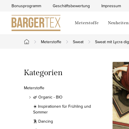
Zum
Bonusprogramm
Geschäftsbewertung
Impressum
Inhalt
springen
Meterstoffe
Neuheiten
Meterstoffe
Sweat
Sweat mit Lycra digi
Startseite
S
Kategorien
Kategorien
e
überspringen
i
Meterstoffe
t
🌿 Organic - BIO
☀️ Inspirationen für Frühling und
e
Sommer
n
🕺 Dancing