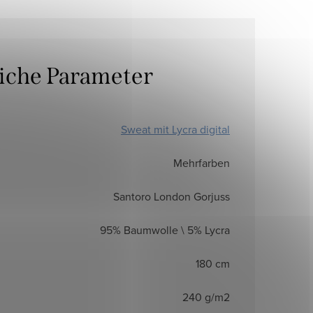
liche Parameter
Sweat mit Lycra digital
Mehrfarben
Santoro London Gorjuss
95% Baumwolle \ 5% Lycra
180 cm
240 g/m2