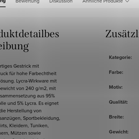
ung
Bewertung
Diskussion
Ähnliche Produkte
duktdetailbes
Zusätz
eibung
Kategorie
:
tiges Gestrick mit
Farbe
:
ruck für hohe Farbechtheit
lösung. Lycra-Wirkware mit
Motiv
:
ewicht von 240 g/m2, mit
usammensetzung aus 95%
Qualität
:
le und 5% Lycra. Es eignet
 die Herstellung von
Breite
:
gsanzügen, Sportbekleidung,
rts, Kleidern, Tuniken,
Gewicht
:
hern, Mützen sowie