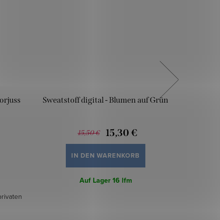
Gorjuss
Sweatstoff digital - Blumen auf Grün
Swe
15,30 €
15,50 €
IN DEN WARENKORB
Auf Lager
16 lfm
Barbie - 
privaten