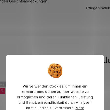
nden Gesichtsabdeckungen.
Pflegehinwei
 weniger
Mehr für weniger
Wir verwenden Cookies, um Ihnen ein
 %
-20 %
komfortables Surfen auf der Website zu
ermöglichen und deren Funktionen, Leistung
und Benutzerfreundlichkeit durch Analysen
kontinuierlich zu verbessern.
Mehr