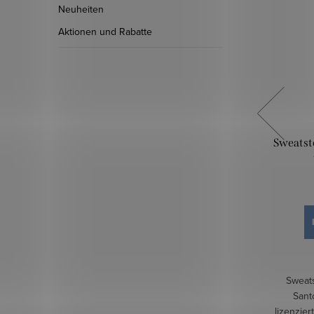
Neuheiten
Aktionen und Rabatte
uf Grün
Sweatstoff digital - Barbie
Sweatsto
17,50 €
IN DEN WARENKORB
Auf Lager
5,75 lfm
Barbie - Lizenzierungsmodell nur für den
Sweats
privaten Gebrauch
Sant
lizenzier