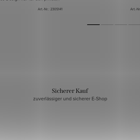
Gebrauch
Art.-Nr.:
2305141
Art.-N
Sicherer Kauf
zuverlässiger und sicherer E-Shop