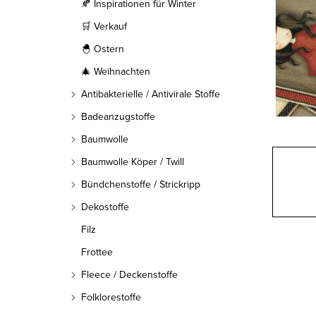
l
🍂 Inspirationen für Winter
🛒 Verkauf
e
🐣 Ostern
i
🎄 Weihnachten
s
Antibakterielle / Antivirale Stoffe
t
Badeanzugstoffe
Baumwolle
e
Baumwolle Köper / Twill
Bündchenstoffe / Strickripp
Dekostoffe
Filz
Frottee
Fleece / Deckenstoffe
Folklorestoffe