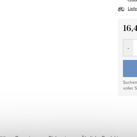
Lief
16,
Verkau
Suchen 
voller S