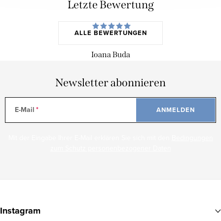
Letzte Bewertung
ALLE BEWERTUNGEN
Ioana Buda
Newsletter abonnieren
E-Mail
ANMELDEN
Mit der Eingabe Ihrer E-Mail erklären Sie sich mit den
Bedingungen
zum Schutz personenbezogener Daten
F
u
Instagram
ß