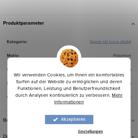
Produktparameter
Kategorie
:
Sweat mit Lycra digital
Motiv
:
Pokemon
Qualität
:
95% Baumwolle \ 5% Lycra
Wir verwenden Cookies, um Ihnen ein komfortables
Surfen auf der Website zu ermöglichen und deren
Breite
:
180 cm
Funktionen, Leistung und Benutzerfreundlichkeit
durch Analysen kontinuierlich zu verbessern.
Mehr
Gewicht
:
240 g/m2
Informationen
Akzeptieren
Bewertung
Einstellungen
Diskussion