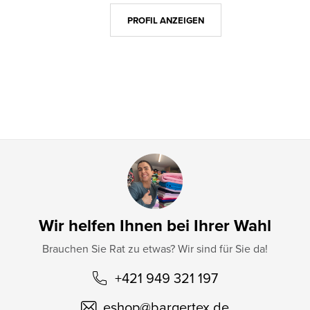
z
PROFIL ANZEIGEN
e
i
l
e
Wir helfen Ihnen bei Ihrer Wahl
Brauchen Sie Rat zu etwas? Wir sind für Sie da!
+421 949 321 197
eshop
@
bargertex.de