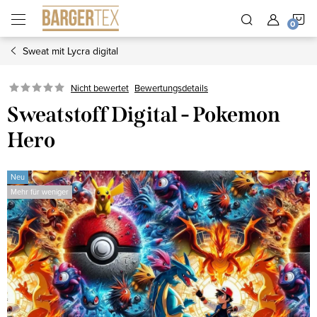
Zum
W
Inhalt
springen
Sweat mit Lycra digital
Nicht bewertet
Bewertungsdetails
Sweatstoff Digital - Pokemon
Hero
Neu
Mehr für weniger