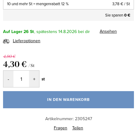
10 und mehr St = mengenrabatt 12 %
3,78 €
/ St
Sie sparen
0 €
Ansehen
Auf Lager
26 St
14.8.2026
Lieferoptionen
4,90 €
4,30 €
/ St
Verkaufspreis:
st
IN DEN WARENKORB
Artikelnummer:
2305247
Fragen
Teilen