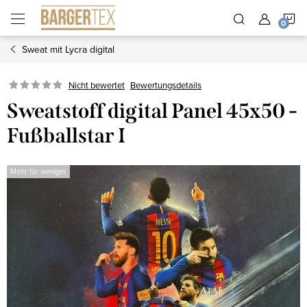
Zum
W
Inhalt
springen
Sweat mit Lycra digital
Nicht bewertet
Bewertungsdetails
Sweatstoff digital Panel 45x50 -
Fußballstar I
Mehr für weniger