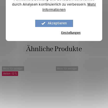
IN DEN WARENKORB
durch Analysen kontinuierlich zu verbessern.
Mehr
Informationen
Auf Lager
4,55 lfm
Akzeptieren
Art.-Nr.:
1602999
Einstellungen
Mehr für weniger
Mehr für weniger
-12 %