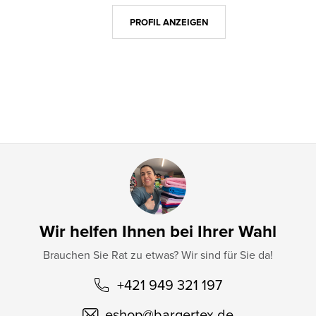
z
PROFIL ANZEIGEN
e
i
l
e
Wir helfen Ihnen bei Ihrer Wahl
Brauchen Sie Rat zu etwas? Wir sind für Sie da!
+421 949 321 197
eshop
@
bargertex.de