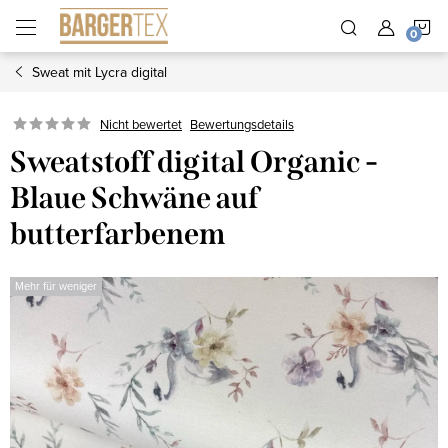
Zum
W
Inhalt
springen
Sweat mit Lycra digital
Nicht bewertet
Bewertungsdetails
Sweatstoff digital Organic -
Blaue Schwäne auf
butterfarbenem
Mehr für weniger