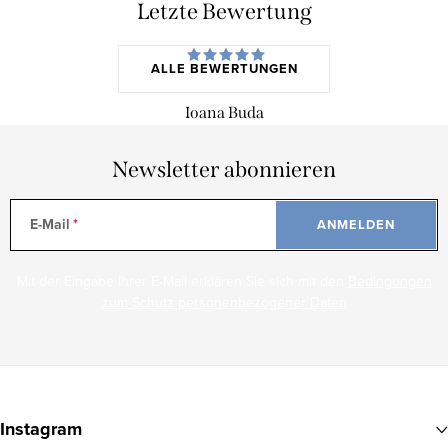
Letzte Bewertung
ALLE BEWERTUNGEN
Ioana Buda
Newsletter abonnieren
E-Mail
ANMELDEN
Mit der Eingabe Ihrer E-Mail erklären Sie sich mit den
Bedingungen
zum Schutz personenbezogener Daten
F
u
Instagram
ß