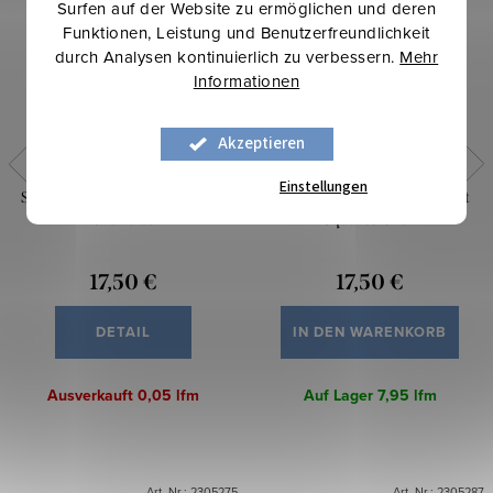
Surfen auf der Website zu ermöglichen und deren
Funktionen, Leistung und Benutzerfreundlichkeit
durch Analysen kontinuierlich zu verbessern.
Mehr
Informationen
Akzeptieren
Einstellungen
Sweatstoff digital - Minecraft -
Sweatstoff digital – Minecraft
Grünblau
Squares Grün
17,50 €
17,50 €
DETAIL
IN DEN WARENKORB
Ausverkauft
0,05 lfm
Auf Lager
7,95 lfm
Art.-Nr.:
2305275
Art.-Nr.:
2305287