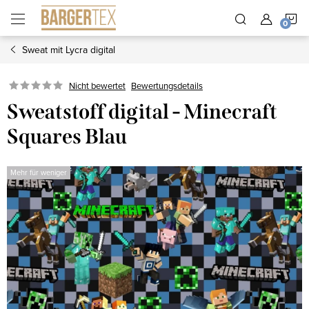
Zum
W
Inhalt
springen
Sweat mit Lycra digital
Nicht bewertet
Bewertungsdetails
Sweatstoff digital - Minecraft
Squares Blau
Mehr für weniger