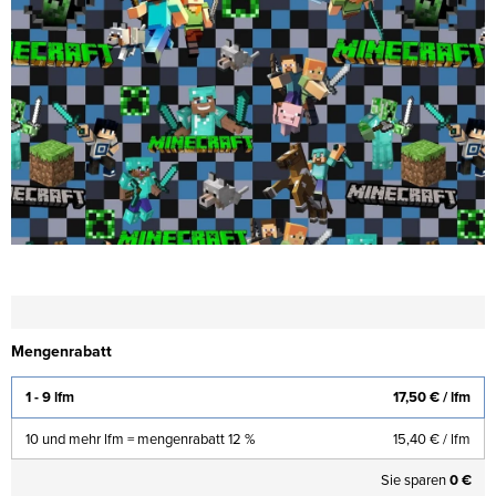
Mengenrabatt
1 - 9 lfm
17,50 €
/ lfm
10 und mehr lfm = mengenrabatt 12 %
15,40 €
/ lfm
Sie sparen
0 €