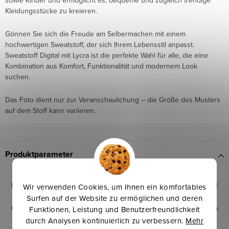
sowie Kinder und ermöglicht es, bequeme und zugleich trendige
Kleidungsstücke zu kreieren.
Gönnen Sie sich die Freude am Selbermachen mit einem
hochwertigen Sweatstoff, der sich Ihrem Lebensstil anpasst.
Sweatstoff Digital mit Lycra ist die perfekte Wahl für alle, die eine
Kombination aus Komfort, Funktionalität und modernem Look
suchen.
Das Foto dient nur zur Veranschaulichung – die Größe des Musters
auf dem Stoff kann variieren.
Produktparameter
Kategorie
:
Sweat mit Lycra digital
Wir verwenden Cookies, um Ihnen ein komfortables
Surfen auf der Website zu ermöglichen und deren
Qualität
:
95% Baumwolle \ 5% Lycra
Funktionen, Leistung und Benutzerfreundlichkeit
durch Analysen kontinuierlich zu verbessern.
Mehr