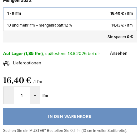
Mengenrabatt
1 - 9 lfm
16,40 €
/ lfm
10 und mehr lfm = mengenrabatt 12 %
14,43 €
/ lfm
Sie sparen
0 €
Ansehen
Auf Lager
(1,85 lfm)
18.8.2026
Lieferoptionen
16,40 €
/ lfm
Verkaufspreis:
lfm
IN DEN WARENKORB
Suchen Sie ein MUSTER? Bestellen Sie 0,1 lfm (10 cm in voller Stoffbreite).