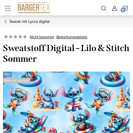
Zum
W
Inhalt
springen
Sweat mit Lycra digital
Nicht bewertet
Bewertungsdetails
Sweatstoff Digital - Lilo & Stitch
Sommer
Neu
Mehr für weniger