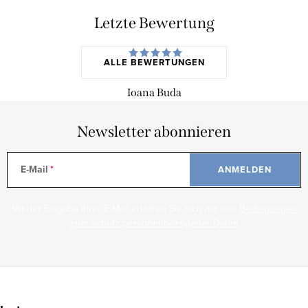
Letzte Bewertung
ALLE BEWERTUNGEN
Ioana Buda
Newsletter abonnieren
E-Mail
ANMELDEN
Mit der Eingabe Ihrer E-Mail erklären Sie sich mit den
Bedingungen
zum Schutz personenbezogener Daten
F
u