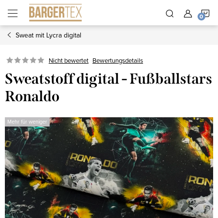
Zum
W
Inhalt
springen
Sweat mit Lycra digital
Nicht bewertet
Bewertungsdetails
Sweatstoff digital - Fußballstars
Ronaldo
Mehr für weniger