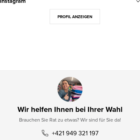
Instagram
ß
z
PROFIL ANZEIGEN
e
i
l
e
Wir helfen Ihnen bei Ihrer Wahl
Brauchen Sie Rat zu etwas? Wir sind für Sie da!
+421 949 321 197