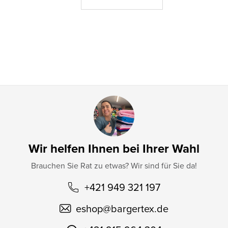
e
i
l
e
Wir helfen Ihnen bei Ihrer Wahl
Brauchen Sie Rat zu etwas? Wir sind für Sie da!
+421 949 321 197
eshop
@
bargertex.de