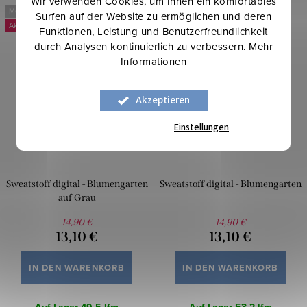
Wir verwenden Cookies, um Ihnen ein komfortables
Mehr für weniger
Mehr für weniger
Surfen auf der Website zu ermöglichen und deren
-12 %
-12 %
Funktionen, Leistung und Benutzerfreundlichkeit
durch Analysen kontinuierlich zu verbessern.
Mehr
Informationen
Akzeptieren
Einstellungen
Sweatstoff digital - Blumengarten
Sweatstoff digital - Blumengarten
auf Grau
14,90 €
14,90 €
13,10 €
13,10 €
IN DEN WARENKORB
IN DEN WARENKORB