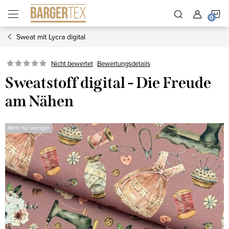
Zum
W
Inhalt
springen
Sweat mit Lycra digital
Nicht bewertet
Bewertungsdetails
Sweatstoff digital - Die Freude
am Nähen
Mehr für weniger