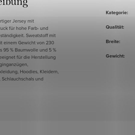
eibung
Kategorie
:
tiger Jersey mit
Qualität
:
ruck für hohe Farb- und
ständigkeit. Sweatstoff mit
Breite
:
mit einem Gewicht von 230
us 95 % Baumwolle und 5 %
Gewicht
:
eeignet für die Herstellung
ginganzügen,
leidung, Hoodies, Kleidern,
, Schlauchschals und