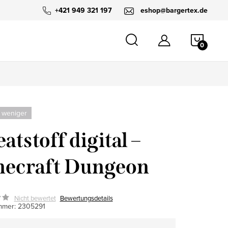
+421 949 321 197
eshop@bargertex.de
WARE
 weniger
atstoff digital –
necraft Dungeon
Nicht bewertet
Bewertungsdetails
mmer:
2305291