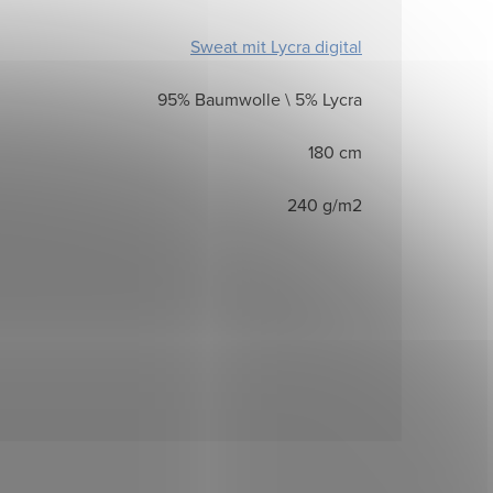
Sweat mit Lycra digital
95% Baumwolle \ 5% Lycra
180 cm
240 g/m2