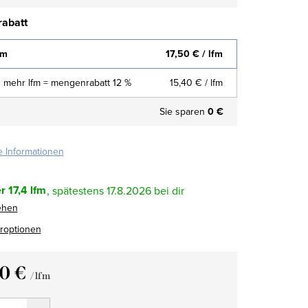
abatt
fm
17,50 €
/ lfm
 mehr lfm = mengenrabatt 12 %
15,40 €
/ lfm
Sie sparen
0 €
te Informationen
r
17,4 lfm
17.8.2026
ehen
eroptionen
50 €
/ lfm
fspreis: