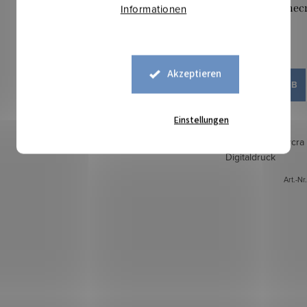
Sweatstoff Digital - Minec
Informationen
16,40 €
Akzeptieren
IN DEN WARENKORB
Auf Lager
0,1 lfm
Einstellungen
Baumwoll-Sweatstoff mit Lycra
Digitaldruck
Art.-Nr