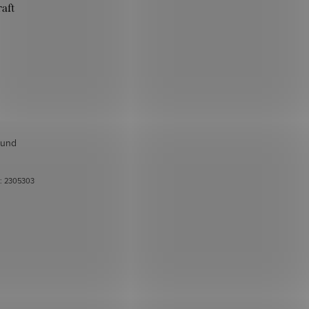
raft
 und
.:
2305303