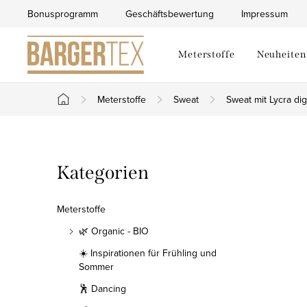
Zum
Bonusprogramm
Geschäftsbewertung
Impressum
Inhalt
springen
Meterstoffe
Neuheiten
Meterstoffe
Sweat
Sweat mit Lycra digi
Startseite
S
Kategorien
Kategorien
e
überspringen
i
Meterstoffe
t
🌿 Organic - BIO
☀️ Inspirationen für Frühling und
e
Sommer
n
🕺 Dancing