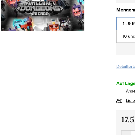
Mengenr
1 - 9 l
10 und
Detaillier
Auf Lage
Ans
Lief
17,
Verkau