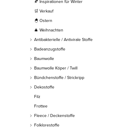
l
🍂 Inspirationen für Winter
🛒 Verkauf
e
🐣 Ostern
i
🎄 Weihnachten
s
Antibakterielle / Antivirale Stoffe
t
Badeanzugstoffe
Baumwolle
e
Baumwolle Köper / Twill
Bündchenstoffe / Strickripp
Dekostoffe
Filz
Frottee
Fleece / Deckenstoffe
Folklorestoffe