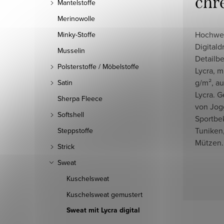
chr
Mantelstoffe
Merinowolle
Hochwer
Minky-Stoffe
Digitald
Musselin
Detailbe
Polsterstoffe / Möbelstoffe
Lycra, 
g/m², a
Satin
Lycra. G
Sherpa Fleece
von Jog
Softshell
Sportbek
Tuniken
Steppstoffe
Mützen.
Strick
Sweat
Kuschelsweat
Kuschelsweat gemustert
Sweat mit Lycra digital