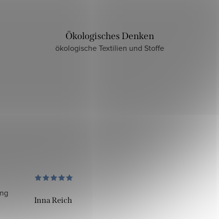
Ökologisches Denken
ökologische Textilien und Stoffe
ung
Inna Reich