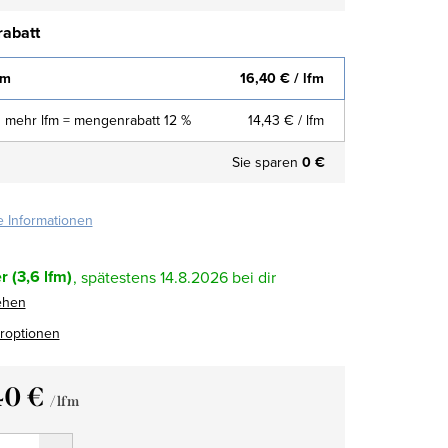
abatt
fm
16,40 €
/ lfm
 mehr lfm = mengenrabatt 12 %
14,43 €
/ lfm
Sie sparen
0 €
te Informationen
r
(3,6 lfm)
14.8.2026
ehen
eroptionen
40 €
/ lfm
fspreis: