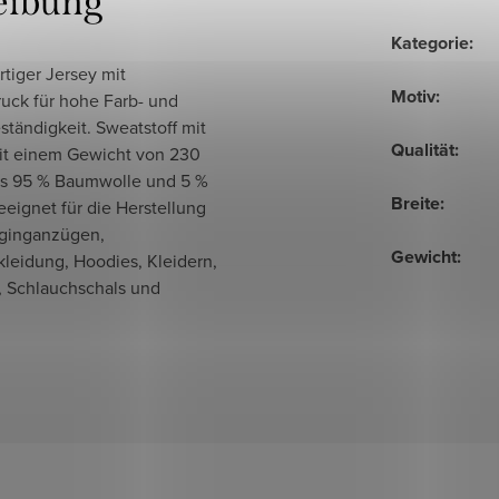
eibung
Kategorie
:
tiger Jersey mit
Motiv
:
ruck für hohe Farb- und
ständigkeit. Sweatstoff mit
Qualität
:
mit einem Gewicht von 230
us 95 % Baumwolle und 5 %
Breite
:
eeignet für die Herstellung
ginganzügen,
Gewicht
:
leidung, Hoodies, Kleidern,
, Schlauchschals und