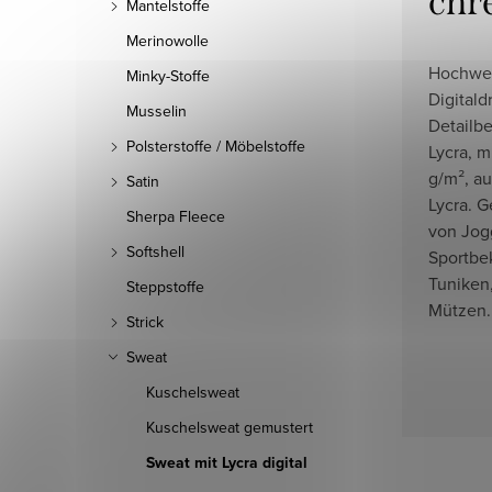
chr
Mantelstoffe
Merinowolle
Hochwer
Minky-Stoffe
Digitald
Musselin
Detailbe
Polsterstoffe / Möbelstoffe
Lycra, 
g/m², a
Satin
Lycra. G
Sherpa Fleece
von Jog
Softshell
Sportbek
Tuniken
Steppstoffe
Mützen.
Strick
Sweat
Kuschelsweat
Kuschelsweat gemustert
Sweat mit Lycra digital