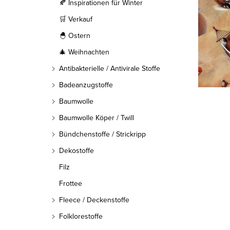
l
🍂 Inspirationen für Winter
🛒 Verkauf
e
🐣 Ostern
i
🎄 Weihnachten
s
Antibakterielle / Antivirale Stoffe
t
Badeanzugstoffe
Baumwolle
e
Baumwolle Köper / Twill
Bündchenstoffe / Strickripp
Dekostoffe
Filz
Frottee
Fleece / Deckenstoffe
Folklorestoffe