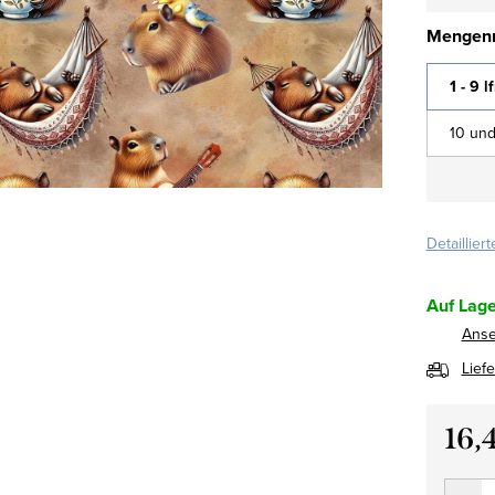
Mengenr
1 - 9 l
10 und
Detaillier
Auf Lage
Ans
Lief
16,
Verkau