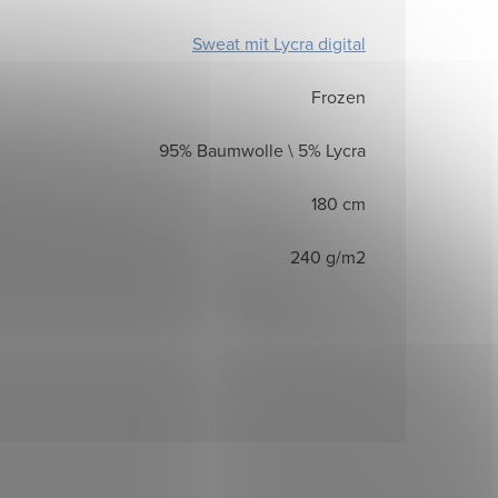
Sweat mit Lycra digital
Frozen
95% Baumwolle \ 5% Lycra
180 cm
240 g/m2