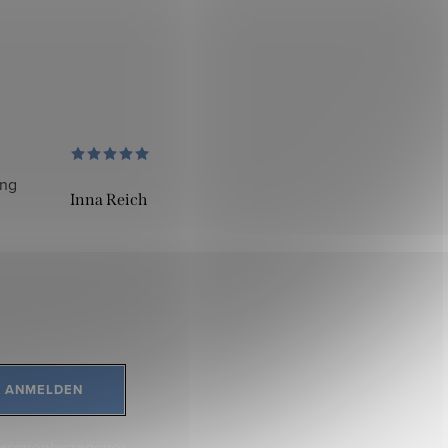
ung
Inna Reich
ANMELDEN
ersonenbezogener