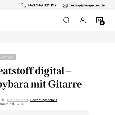
+421 949 321 197
eshop@bargertex.de
WARE
 weniger
atstoff digital –
ybara mit Gitarre
Nicht bewertet
Bewertungsdetails
mmer:
2305284