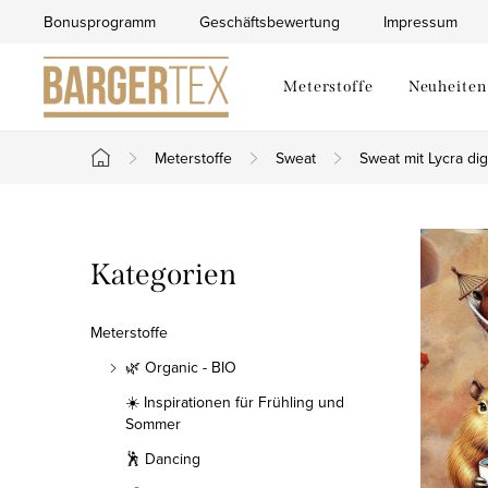
Zum
Bonusprogramm
Geschäftsbewertung
Impressum
Inhalt
springen
Meterstoffe
Neuheiten
Meterstoffe
Sweat
Sweat mit Lycra digi
Startseite
S
Kategorien
Kategorien
e
überspringen
i
Meterstoffe
t
🌿 Organic - BIO
☀️ Inspirationen für Frühling und
e
Sommer
n
🕺 Dancing