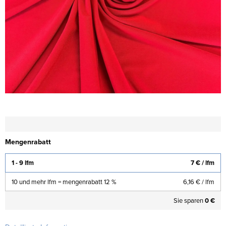
Mengenrabatt
1 - 9 lfm
7 €
/ lfm
10 und mehr lfm = mengenrabatt 12 %
6,16 €
/ lfm
Sie sparen
0 €