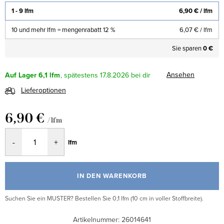
1 - 9 lfm
6,90 €
/ lfm
10 und mehr lfm = mengenrabatt 12 %
6,07 €
/ lfm
Sie sparen
0 €
Ansehen
Auf Lager
6,1 lfm
17.8.2026
Lieferoptionen
6,90 €
/ lfm
Verkaufspreis:
lfm
IN DEN WARENKORB
Suchen Sie ein MUSTER? Bestellen Sie 0,1 lfm (10 cm in voller Stoffbreite).
Artikelnummer:
26014641