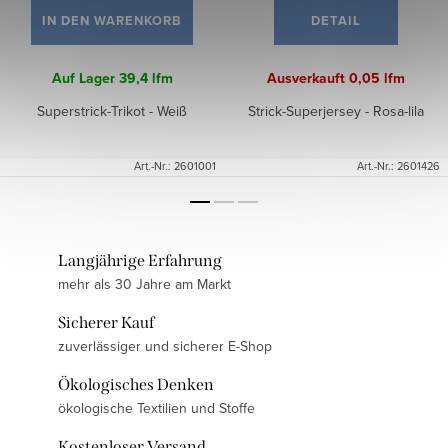
IN DEN WARENKORB
DETAIL
Auf Lager
39,4 lfm
Ausverkauft
0,05 lfm
Superstrick-Trikot - Weiß
Strick-Superjersey - Rosa-lila
Art.-Nr.:
2601001
Art.-Nr.:
2601426
Langjährige Erfahrung
mehr als 30 Jahre am Markt
Sicherer Kauf
zuverlässiger und sicherer E-Shop
Ökologisches Denken
ökologische Textilien und Stoffe
Kostenloser Versand