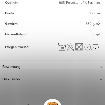
Qualität
:
96% Polyester \ 4% Elasthan
Breite
:
150 cm
Gewicht
:
330 g/m2
Herkunftsland
:
Egypt
Pflegehinweise
:
Bewertung
Diskussion