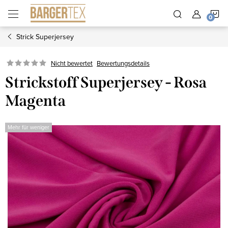
Zum
W
Inhalt
springen
Strick Superjersey
Nicht bewertet
Bewertungsdetails
Strickstoff Superjersey - Rosa
Magenta
Mehr für weniger