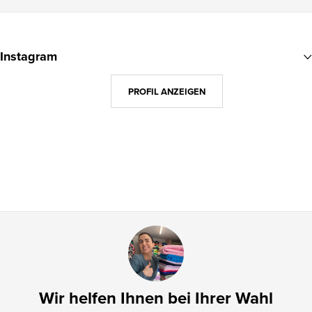
F
u
Instagram
ß
z
PROFIL ANZEIGEN
e
i
l
e
Wir helfen Ihnen bei Ihrer Wahl