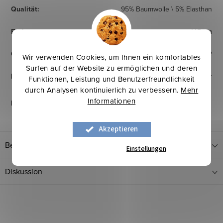
Qualität
:
95% Baumwolle \ 5% Elasthan
Breite
:
145 cm
Gewicht
:
180 g/m2
Wir verwenden Cookies, um Ihnen ein komfortables
Surfen auf der Website zu ermöglichen und deren
Herkunftsland
:
Europäischer Hersteller
Funktionen, Leistung und Benutzerfreundlichkeit
durch Analysen kontinuierlich zu verbessern.
Mehr
Informationen
Pflegehinweise
:
Akzeptieren
Bewertung
Einstellungen
Diskussion