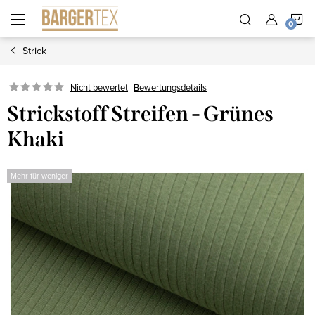
Zum
W
Inhalt
springen
Strick
Nicht bewertet
Bewertungsdetails
Strickstoff Streifen - Grünes
Khaki
Mehr für weniger