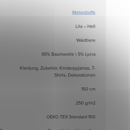
Meterstoffe
Lila – Hell
Waldtiere
95% Baumwolle \ 5% Lycra
Kleidung, Zubehör, Kinderpyjamas, T-
Shirts, Dekorationen
150 cm
250 g/m2
OEKO TEX Standard 100