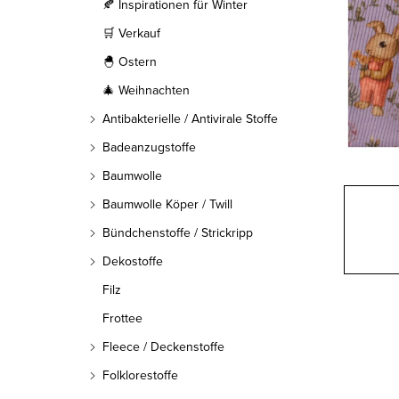
l
🍂 Inspirationen für Winter
🛒 Verkauf
e
🐣 Ostern
i
🎄 Weihnachten
s
Antibakterielle / Antivirale Stoffe
t
Badeanzugstoffe
Baumwolle
e
Baumwolle Köper / Twill
Bündchenstoffe / Strickripp
Dekostoffe
Filz
Frottee
Fleece / Deckenstoffe
Folklorestoffe