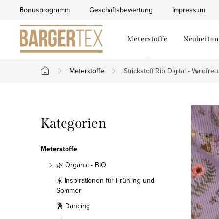
Zum
Bonusprogramm
Geschäftsbewertung
Impressum
Inhalt
springen
Meterstoffe
Neuheiten
Meterstoffe
Strickstoff Rib Digital - Waldfre
Startseite
S
Kategorien
Kategorien
e
überspringen
i
Meterstoffe
t
🌿 Organic - BIO
☀️ Inspirationen für Frühling und
e
Sommer
n
🕺 Dancing