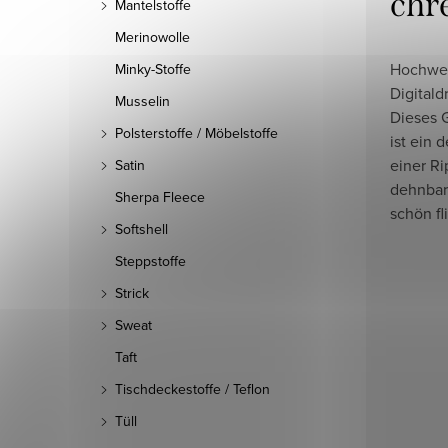
chr
Mantelstoffe
Merinowolle
Hochwer
Minky-Stoffe
Digitald
Musselin
Dieses G
Polsterstoffe / Möbelstoffe
ist ein 
einer Ri
Satin
dehnbar 
Sherpa Fleece
schön fl
Softshell
Steppstoffe
Strick
Sweat
Taft
Tischdeckestoffe / Teflon
Tüll