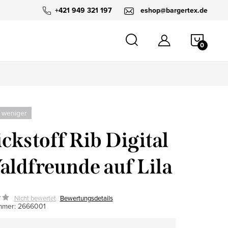
+421 949 321 197
eshop@bargertex.de
WARE
 weniger
ickstoff Rib Digital
aldfreunde auf Lila
Nicht bewertet
Bewertungsdetails
mmer:
2666001