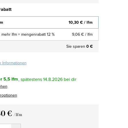
abatt
fm
10,30 €
/ lfm
 mehr lfm = mengenrabatt 12 %
9,06 €
/ lfm
Sie sparen
0 €
te Informationen
r
5,5 lfm
14.8.2026
ehen
eroptionen
30 €
/ lfm
fspreis: