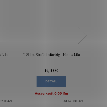
 Lila
T-Shirt-Stoff einfarbig - Helles Lila
T-Shirt-
6,10 €
DETAIL
Ausverkauft
0,05 lfm
.:
2303429
Art.-Nr.:
2401429