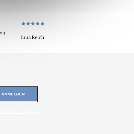
ung
Inna Reich
ANMELDEN
ersonenbezogener