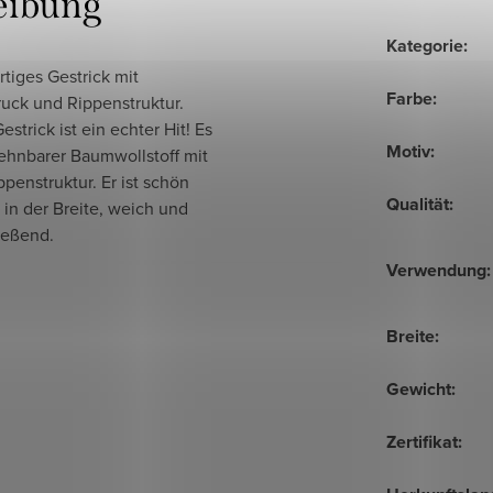
eibung
Kategorie
:
tiges Gestrick mit
Farbe
:
ruck und Rippenstruktur.
estrick ist ein echter Hit! Es
Motiv
:
dehnbarer Baumwollstoff mit
ppenstruktur. Er ist schön
Qualität
:
in der Breite, weich und
ießend.
Verwendung
:
Breite
:
Gewicht
:
Zertifikat
: