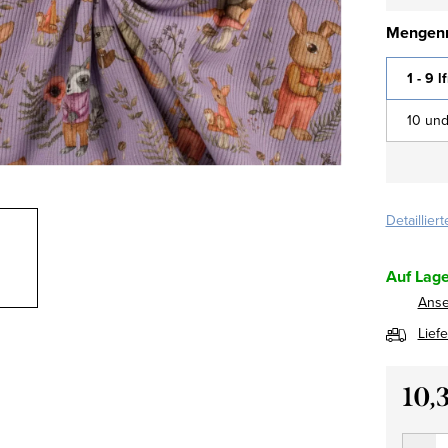
Mengenr
1 - 9 l
10 und
Detaillier
Auf Lage
Ans
Lief
10,
Verkau