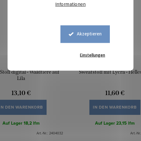
Informationen
Akzeptieren
Einstellungen
Stoff digital - Waldtiere auf
Sweatstoff mit Lycra - Helles
Lila
13,10 €
11,60 €
IN DEN WARENKORB
IN DEN WARENKORB
Auf Lager
18,2 lfm
Auf Lager
23,15 lfm
Art.-Nr.:
2404032
Art.-Nr