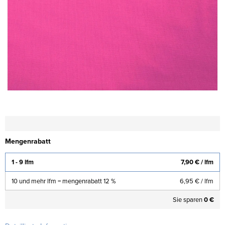
Mengenrabatt
1 - 9 lfm
7,90 €
/ lfm
10 und mehr lfm = mengenrabatt 12 %
6,95 €
/ lfm
Sie sparen
0 €