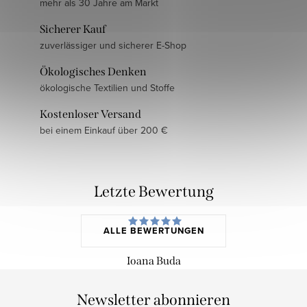
mehr als 30 Jahre am Markt
Sicherer Kauf
zuverlässiger und sicherer E-Shop
Ökologisches Denken
ökologische Textilien und Stoffe
Kostenloser Versand
bei einem Einkauf über 200 €
Letzte Bewertung
ALLE BEWERTUNGEN
Ioana Buda
Newsletter abonnieren