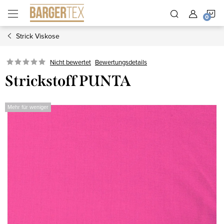
Zum
W
Inhalt
springen
Strick Viskose
Nicht bewertet
Bewertungsdetails
Strickstoff PUNTA
Mehr für weniger