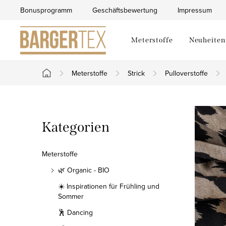
Zum
Bonusprogramm
Geschäftsbewertung
Impressum
Inhalt
springen
Meterstoffe
Neuheiten
Meterstoffe
Strick
Pulloverstoffe
Startseite
S
Kategorien
Kategorien
e
überspringen
i
Meterstoffe
t
🌿 Organic - BIO
☀️ Inspirationen für Frühling und
e
Sommer
n
🕺 Dancing