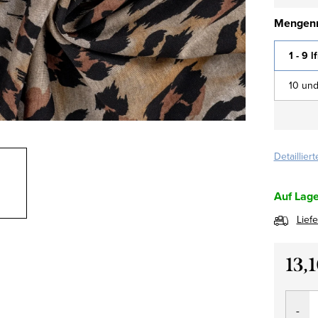
Mengenr
1 - 9 l
10 und
Detaillier
Auf Lage
Lief
13,
Verkau