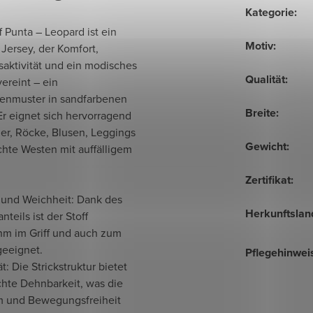
Kategorie
:
f Punta – Leopard ist ein
Motiv
:
Jersey, der Komfort,
aktivität und ein modisches
Qualität
:
ereint – ein
enmuster in sandfarbenen
Breite
:
r eignet sich hervorragend
der, Röcke, Blusen, Leggings
Gewicht
:
chte Westen mit auffälligem
Zertifikat
:
 und Weichheit: Dank des
Herkunftslan
nteils ist der Stoff
m im Griff und auch zum
geeignet.
Pflegehinwei
ät: Die Strickstruktur bietet
chte Dehnbarkeit, was die
m und Bewegungsfreiheit