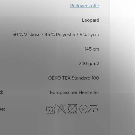
Pulloverstoffe
Leopard
50 % Viskose \ 45 % Polyester \ 5 % Lycra
145 cm
240 g/m2
OEKO TEX Standard 100
d
:
Europäischer Hersteller
se
: