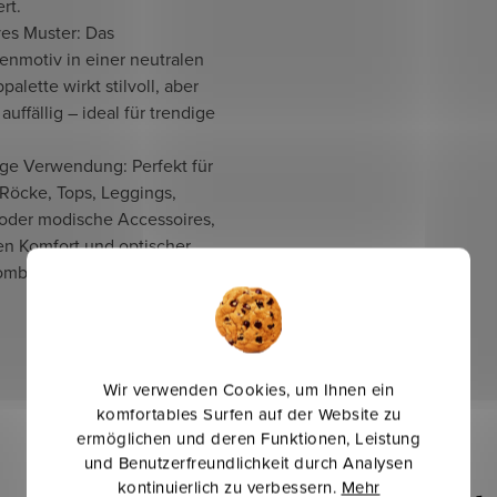
rt.
ves Muster: Das
enmotiv in einer neutralen
palette wirkt stilvoll, aber
 auffällig – ideal für trendige
ige Verwendung: Perfekt für
 Röcke, Tops, Leggings,
oder modische Accessoires,
en Komfort und optischer
ombiniert werden sollen.
Wir verwenden Cookies, um Ihnen ein
komfortables Surfen auf der Website zu
ermöglichen und deren Funktionen, Leistung
und Benutzerfreundlichkeit durch Analysen
kontinuierlich zu verbessern.
Mehr