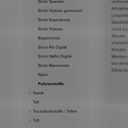
verbesse
Strick Spandex
Attrakti
Strick Viskose gemustert
Leopard
Strick Superjersey
Sandfarb
nicht zu
Strick Viskose
Stücke.
Rippenstrick
Vielseit
Strick Rib Digital
Kleider,
Westen 
Strick Waffel Digital
bei den
Strick Manchester
Effekt k
Nylon
Pulloverstoffe
Sweat
Taft
Tischdeckestoffe / Teflon
Tüll