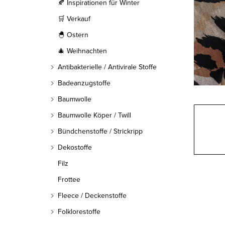
l
🍂 Inspirationen für Winter
🛒 Verkauf
e
🐣 Ostern
i
🎄 Weihnachten
s
Antibakterielle / Antivirale Stoffe
t
Badeanzugstoffe
Baumwolle
e
Baumwolle Köper / Twill
Bündchenstoffe / Strickripp
Dekostoffe
Filz
Frottee
Fleece / Deckenstoffe
Folklorestoffe