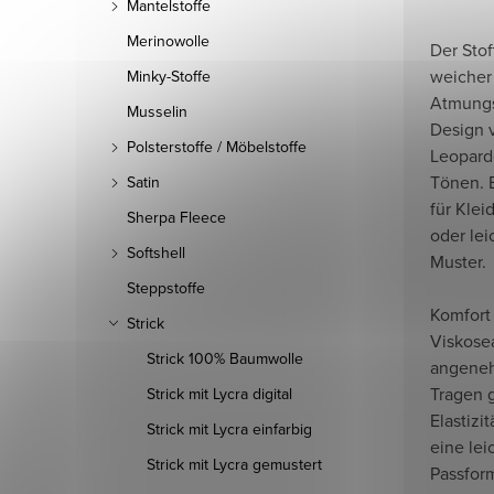
Mantelstoffe
Merinowolle
Der Stof
weicher 
Minky-Stoffe
Atmungs
Musselin
Design v
Polsterstoffe / Möbelstoffe
Leopard
Tönen. E
Satin
für Klei
Sherpa Fleece
oder lei
Softshell
Muster.
Steppstoffe
Komfort
Strick
Viskosea
Strick 100% Baumwolle
angeneh
Tragen 
Strick mit Lycra digital
Elastizit
Strick mit Lycra einfarbig
eine lei
Strick mit Lycra gemustert
Passfor