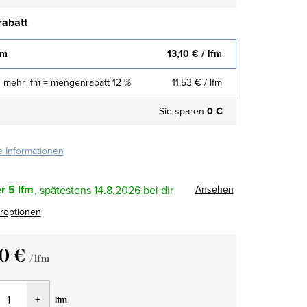
abatt
fm
13,10 €
/ lfm
 mehr lfm = mengenrabatt 12 %
11,53 €
/ lfm
Sie sparen
0 €
te Informationen
r
5 lfm
Ansehen
14.8.2026
eroptionen
10 €
/ lfm
fspreis:
lfm