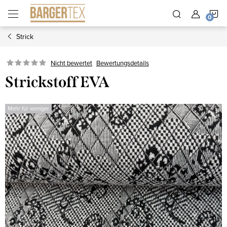
Zum
W
Inhalt
springen
Strick
Nicht bewertet
Bewertungsdetails
Strickstoff EVA
Mehr für weniger