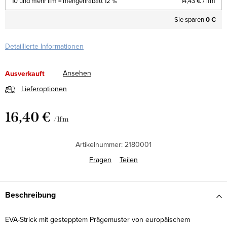
10 und mehr lfm = mengenrabatt 12 %
14,43 €
/ lfm
Sie sparen
0 €
Detaillierte Informationen
Ansehen
Ausverkauft
Lieferoptionen
16,40 €
/ lfm
Verkaufspreis:
Artikelnummer:
2180001
Fragen
Teilen
Beschreibung
EVA-Strick mit gestepptem Prägemuster von europäischem