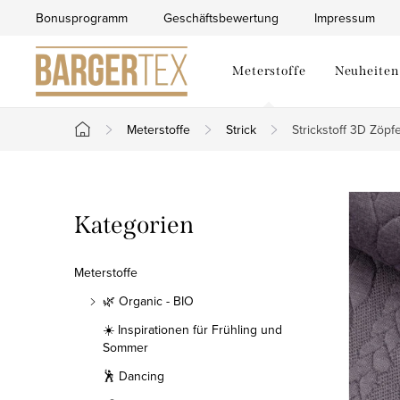
Zum
Bonusprogramm
Geschäftsbewertung
Impressum
Inhalt
springen
Meterstoffe
Neuheiten
Meterstoffe
Strick
Strickstoff 3D Zöpfe
Startseite
S
Kategorien
Kategorien
e
überspringen
i
Meterstoffe
t
🌿 Organic - BIO
☀️ Inspirationen für Frühling und
e
Sommer
n
🕺 Dancing