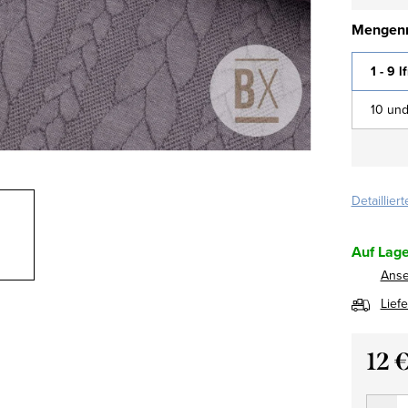
Mengenr
1 - 9 l
10 und
Detaillier
Auf Lage
Ans
Lief
12 
Verkau