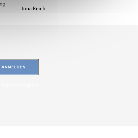
ung
Inna Reich
ANMELDEN
ersonenbezogener