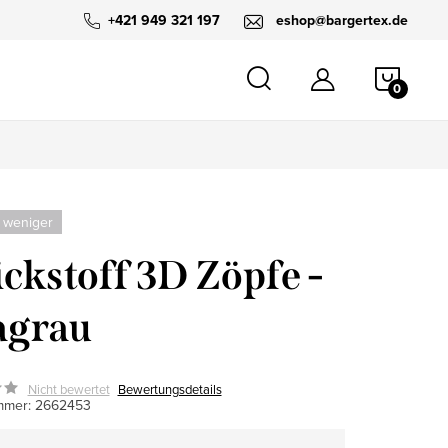
+421 949 321 197
eshop@bargertex.de
WARE
 weniger
ickstoff 3D Zöpfe -
agrau
Nicht bewertet
Bewertungsdetails
mmer:
2662453