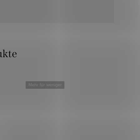
Mehr für weniger
Mehr für