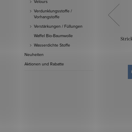
Velours
Verdunklungsstoffe /
Vorhangstoffe
Verstärkungen / Füllungen
Waffel Bio-Baumwolle
s Khaki
Strickstoff 3D Zöpfe - Dunkelgrau
Stric
meliertes
Wasserdichte Stoffe
Neuheiten
12 €
Aktionen und Rabatte
IN DEN WARENKORB
Auf Lager
15,1 lfm
.:
2662787
Art.-Nr.:
2662957