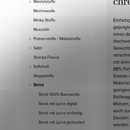
chr
Mantelstoffe
Merinowolle
Einfarbi
Minky-Stoffe
geprägt
Musselin
eines de
Polsterstoffe / Möbelstoffe
Hochwer
Gewicht
Satin
verschie
Sherpa Fleece
mit ein
Softshell
88% Pol
Elastan 
Steppstoffe
Materia
Strick
geeignet
Strick 100% Baumwolle
Rollkrag
Mützen,
Strick mit Lycra digital
auch zu
Strick mit Lycra einfarbig
Decken 
Strick mit Lycra gemustert
werden.