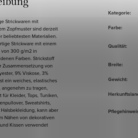
eibung
Kategorie
:
ge Strickwaren mit
Farbe
:
em Zopfmuster sind derzeit
r beliebtesten Materialien.
tige Strickware mit einem
Qualität
:
 von 300 g/m2 in
denen Farben. Strickstoff
Breite
:
er Zusammensetzung von
yester, 9% Viskose, 3%
Gewicht
:
ist ein weiches, elastisches
l, angenehm zu tragen,
Herkunftslan
 für Kleider, Tops, Tuniken,
enpullover, Sweatshirts,
 Halsbekleidung, kann aber
Pflegehinwei
m Nähen von dekorativen
und Kissen verwendet