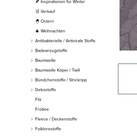
l
🍂 Inspirationen für Winter
🛒 Verkauf
e
🐣 Ostern
i
🎄 Weihnachten
s
Antibakterielle / Antivirale Stoffe
t
Badeanzugstoffe
Baumwolle
e
Baumwolle Köper / Twill
Bündchenstoffe / Strickripp
Dekostoffe
Filz
Frottee
Fleece / Deckenstoffe
Folklorestoffe