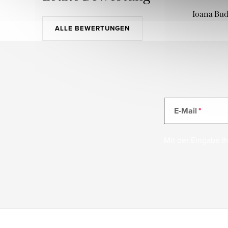
Ioana Bu
ALLE BEWERTUNGEN
E-Mail
Mit der Eingabe Ih
F