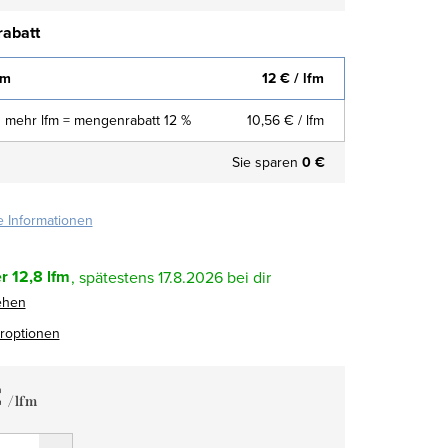
abatt
fm
12 €
/ lfm
 mehr lfm = mengenrabatt 12 %
10,56 €
/ lfm
Sie sparen
0 €
te Informationen
r
12,8 lfm
17.8.2026
ehen
eroptionen
€
/ lfm
fspreis: