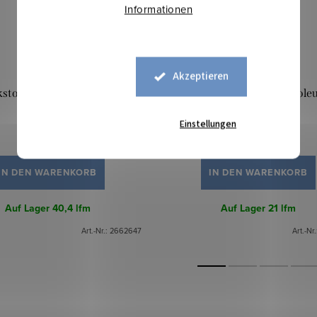
Informationen
Akzeptieren
kstoff 3D Zöpfe - Brauner
Strickstoff 3D Zöpfe - Petrol
Vintage
Einstellungen
12 €
12 €
IN DEN WARENKORB
IN DEN WARENKORB
Auf Lager
40,4 lfm
Auf Lager
21 lfm
Art.-Nr.:
2662647
Art.-Nr