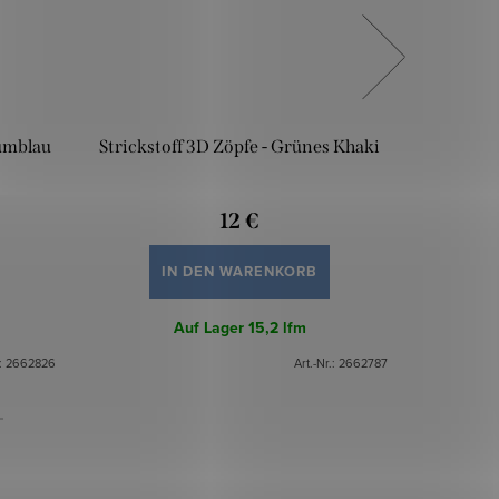
eumblau
Strickstoff 3D Zöpfe - Grünes Khaki
Stricks
12 €
IN DEN WARENKORB
Auf Lager
15,2 lfm
.:
2662826
Art.-Nr.:
2662787