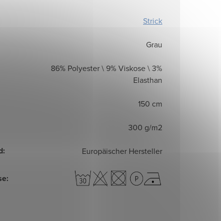
Strick
Grau
86% Polyester \ 9% Viskose \ 3%
Elasthan
150 cm
300 g/m2
d
:
Europäischer Hersteller
se
: