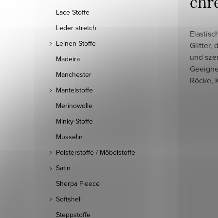
chr
Lace Stoffe
Leder stretch
Elastisc
Leinen Stoffe
Glitter,
und szen
Madeira
Geeignet
Manchester
Röcke, K
Mantelstoffe
Merinowolle
Minky-Stoffe
Musselin
Polsterstoffe / Möbelstoffe
Satin
Sherpa Fleece
Softshell
Steppstoffe