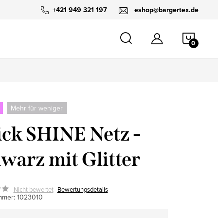
+421 949 321 197
eshop@bargertex.de
WARE
Mehr für weniger
ick SHINE Netz -
warz mit Glitter
Nicht bewertet
Bewertungsdetails
mmer:
1023010