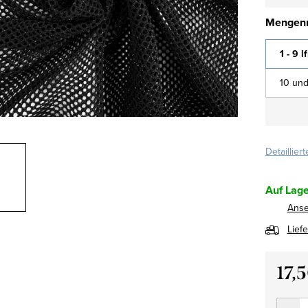
Mengenr
1 - 9 l
10 und
Detaillier
Auf Lage
Ans
Lief
17,
Verkau