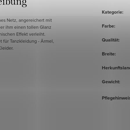
eibung
Kategorie
:
hes Netz, angereichert mit
Farbe
:
 der ihm einen tollen Glanz
ischen Effekt verleiht.
Qualität
:
 für Tanzkleidung - Ärmel,
leider.
Breite
:
Herkunftslan
Gewicht
:
Pflegehinwei