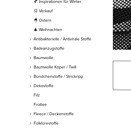
l
🍂 Inspirationen für Winter
🛒 Verkauf
e
🐣 Ostern
i
🎄 Weihnachten
s
Antibakterielle / Antivirale Stoffe
t
Badeanzugstoffe
Baumwolle
e
Baumwolle Köper / Twill
Bündchenstoffe / Strickripp
Dekostoffe
Filz
Frottee
Fleece / Deckenstoffe
Folklorestoffe