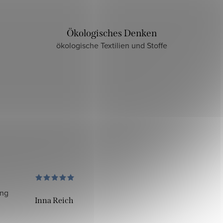
Ökologisches Denken
ökologische Textilien und Stoffe
ung
Inna Reich