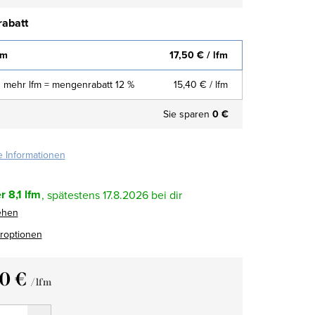
abatt
fm
17,50 €
/ lfm
 mehr lfm = mengenrabatt 12 %
15,40 €
/ lfm
Sie sparen
0 €
te Informationen
r
8,1 lfm
17.8.2026
ehen
eroptionen
50 €
/ lfm
fspreis: