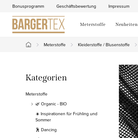
Zum
Bonusprogramm
Geschäftsbewertung
Impressum
Inhalt
springen
Meterstoffe
Neuheiten
Meterstoffe
Kleiderstoffe / Blusenstoffe
Startseite
S
Kategorien
Kategorien
e
überspringen
i
Meterstoffe
t
🌿 Organic - BIO
☀️ Inspirationen für Frühling und
e
Sommer
n
🕺 Dancing