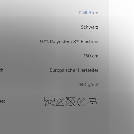
Pailletten
Schwarz
97% Polyester \ 3% Elasthan
150 cm
d
:
Europäischer Hersteller
140 g/m2
se
: