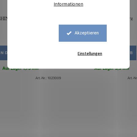
Informationen
SHINE Pailletten - Silber auf
Pailletten - Schwarz
Weiß
Akzeptieren
21,90 €
17,10 €
IN DEN WARENKORB
IN DEN WARENKORB
Einstellungen
Auf Lager
1,75 lfm
Auf Lager
3,9 lfm
Art.-Nr.:
1023009
Art.-N