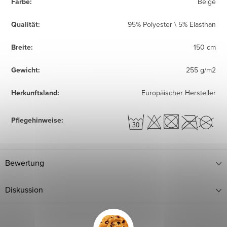
Farbe
:
Beige
Qualität
:
95% Polyester \ 5% Elasthan
Breite
:
150 cm
Gewicht
:
255 g/m2
Herkunftsland
:
Europäischer Hersteller
Pflegehinweise
:
Bewertung
Diskussion