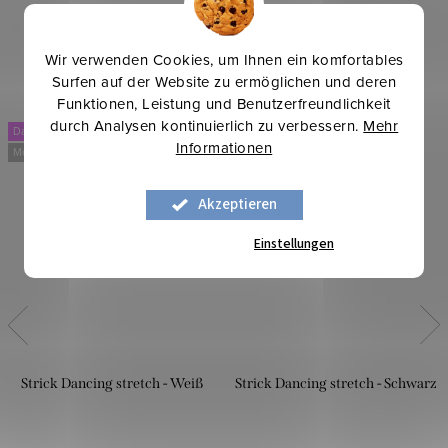
Wir verwenden Cookies, um Ihnen ein komfortables
Surfen auf der Website zu ermöglichen und deren
Funktionen, Leistung und Benutzerfreundlichkeit
durch Analysen kontinuierlich zu verbessern.
Mehr
Dancing
Dancing
Informationen
Mehr für weniger
Mehr für weniger
Akzeptieren
Einstellungen
Strick Dancing stretch - Weiß
Strick Dancing stretch - Schwarz