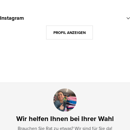
F
u
Instagram
ß
z
PROFIL ANZEIGEN
e
i
l
e
Wir helfen Ihnen bei Ihrer Wahl
Brauchen Sie Rat zu etwas? Wir sind für Sie da!