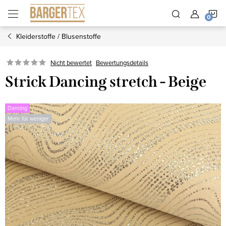
Zum
W
Inhalt
springen
Kleiderstoffe / Blusenstoffe
Nicht bewertet
Bewertungsdetails
Strick Dancing stretch - Beige
Dancing
Mehr für weniger