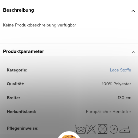
Beschreibung
Keine Produktbeschreibung verfügbar
Produktparameter
Kategorie
:
Lace Stoffe
Qualität
:
100% Polyester
Breite
:
130 cm
Herkunftsland
:
Europäischer Hersteller
Pflegehinweise
: