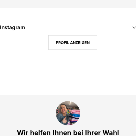
F
u
Instagram
ß
z
PROFIL ANZEIGEN
e
i
l
e
Wir helfen Ihnen bei Ihrer Wahl