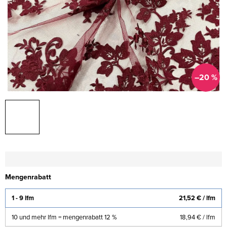
–20 %
Mengenrabatt
1 - 9 lfm
21,52 €
/ lfm
10 und mehr lfm = mengenrabatt 12 %
18,94 €
/ lfm