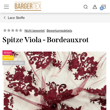
Zum
W
Inhalt
springen
Lace Stoffe
Nicht bewertet
Bewertungsdetails
Spitze Viola - Bordeauxrot
Aktion
Verkauf
Mehr für weniger