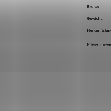
Breite
:
Gewicht
:
Herkunftslan
Pflegehinwei