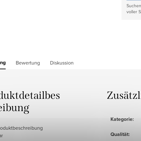
Suchen 
voller S
ung
Bewertung
Diskussion
duktdetailbes
Zusätz
eibung
Kategorie
:
roduktbeschreibung
Qualität
:
ar