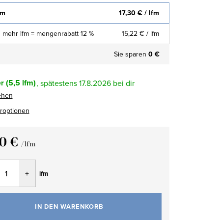
fm
17,30 €
/ lfm
 mehr lfm = mengenrabatt 12 %
15,22 €
/ lfm
Sie sparen
0 €
r
(5,5 lfm)
17.8.2026
ehen
eroptionen
30 €
/ lfm
fspreis:
lfm
IN DEN WARENKORB