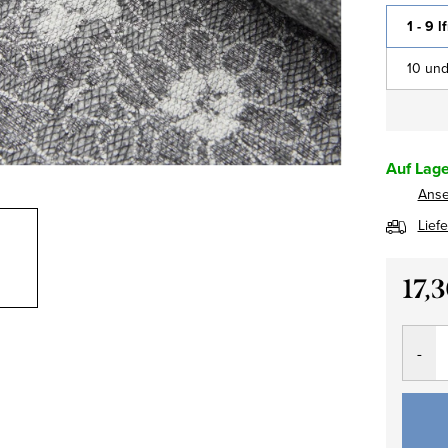
1 - 9 l
10 und
Auf Lage
Ans
Lief
17,
Verkau