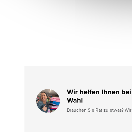
ß
z
e
i
l
e
Wir helfen Ihnen bei
Wahl
Brauchen Sie Rat zu etwas? Wir 