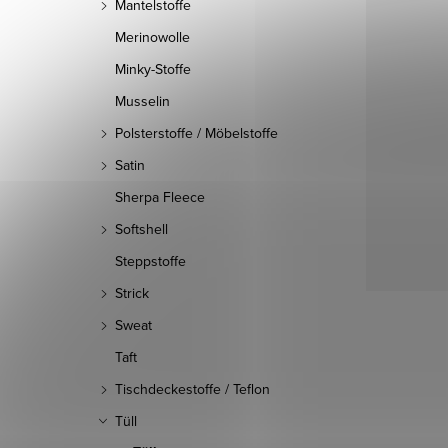
Mantelstoffe
Merinowolle
Minky-Stoffe
Musselin
Polsterstoffe / Möbelstoffe
Satin
Sherpa Fleece
Softshell
Steppstoffe
Strick
Sweat
Taft
Tischdeckestoffe / Teflon
Tüll