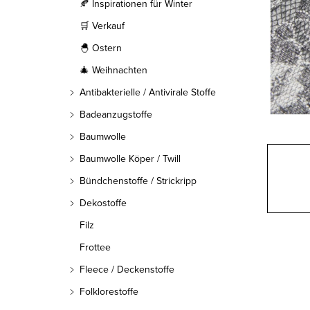
l
🍂 Inspirationen für Winter
🛒 Verkauf
e
🐣 Ostern
i
🎄 Weihnachten
s
Antibakterielle / Antivirale Stoffe
t
Badeanzugstoffe
Baumwolle
e
Baumwolle Köper / Twill
Bündchenstoffe / Strickripp
Dekostoffe
Filz
Frottee
Fleece / Deckenstoffe
Folklorestoffe