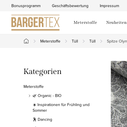
Zum
Bonusprogramm
Geschäftsbewertung
Impressum
Inhalt
springen
Meterstoffe
Neuheiten
Meterstoffe
Tüll
Tüll
Spitze Oly
Startseite
S
Kategorien
Kategorien
e
überspringen
i
Meterstoffe
t
🌿 Organic - BIO
☀️ Inspirationen für Frühling und
e
Sommer
n
🕺 Dancing