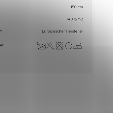
150 cm
140 g/m2
d
:
Europäischer Hersteller
se
: