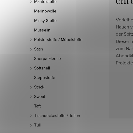
chr
Mantelstoffe
Merinowolle
Verleihe
Minky-Stoffe
Hauch v
Musselin
der Spi
Polsterstoffe / Möbelstoffe
Dieser h
zum Näh
Satin
Abendkle
Sherpa Fleece
Projekte
Softshell
Steppstoffe
Strick
Sweat
Taft
Tischdeckestoffe / Teflon
Tüll