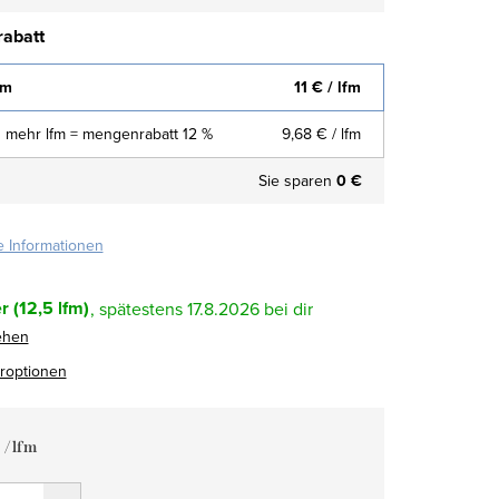
abatt
fm
11 €
/ lfm
 mehr lfm = mengenrabatt 12 %
9,68 €
/ lfm
Sie sparen
0 €
te Informationen
r
(12,5 lfm)
17.8.2026
ehen
eroptionen
€
/ lfm
fspreis: