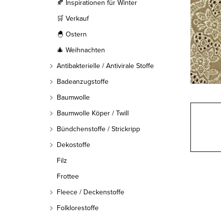
l
🍂 Inspirationen für Winter
🛒 Verkauf
e
🐣 Ostern
i
🎄 Weihnachten
s
Antibakterielle / Antivirale Stoffe
t
Badeanzugstoffe
Baumwolle
e
Baumwolle Köper / Twill
Bündchenstoffe / Strickripp
Dekostoffe
Filz
Frottee
Fleece / Deckenstoffe
Folklorestoffe