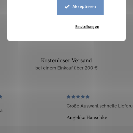
Akzeptieren
Sicherer Kauf
zuverlässiger und sicherer E-Shop
Einstellungen
Kostenloser Versand
bei einem Einkauf über 200 €
Große Auswahl,schnelle Liefer
da
Angelika Hauschke