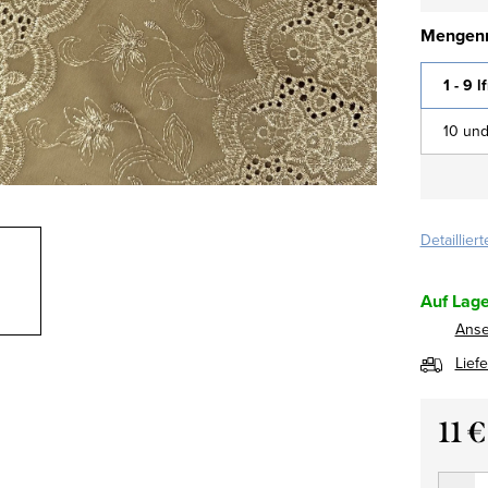
Mengenr
1 - 9 l
10 und
Detaillier
Auf Lage
Ans
Lief
11 
Verkau