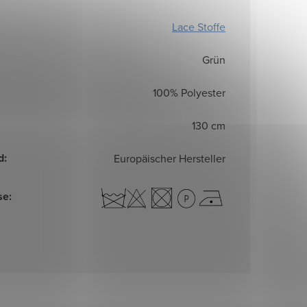
Lace Stoffe
Grün
100% Polyester
130 cm
d
:
Europäischer Hersteller
se
: