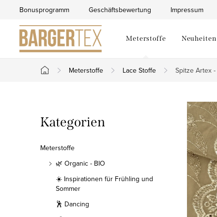
Zum
Bonusprogramm
Geschäftsbewertung
Impressum
Inhalt
springen
Meterstoffe
Neuheiten
Meterstoffe
Lace Stoffe
Spitze Artex 
Startseite
S
Kategorien
Kategorien
e
überspringen
i
Meterstoffe
t
🌿 Organic - BIO
☀️ Inspirationen für Frühling und
e
Sommer
n
🕺 Dancing