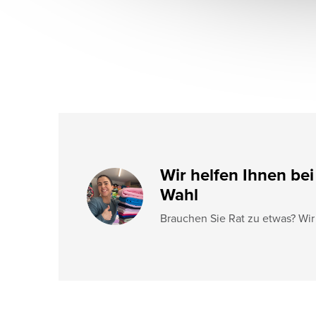
e
i
l
e
Wir helfen Ihnen bei
Wahl
Brauchen Sie Rat zu etwas? Wir 