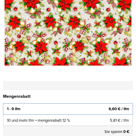
Mengenrabatt
1 - 9 lfm
6,60 €
/ lfm
10 und mehr lfm = mengenrabatt 12 %
5,81 €
/ lfm
Sie sparen
0 €