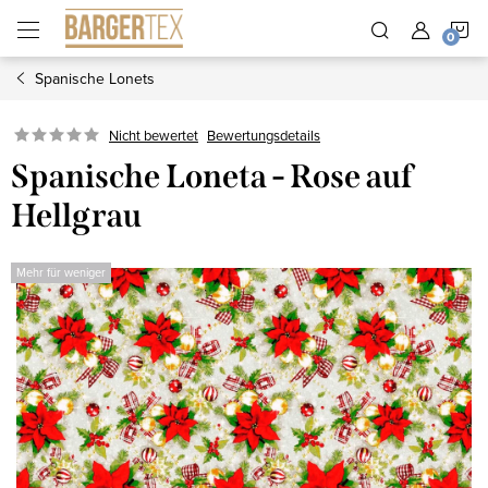
Zum
W
Inhalt
springen
Spanische Lonets
Nicht bewertet
Bewertungsdetails
Spanische Loneta - Rose auf
Hellgrau
Mehr für weniger