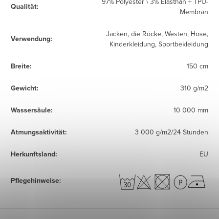
97% Polyester \ 3% Elasthan + TPU-
Qualität
:
Membran
Jacken, die Röcke, Westen, Hose,
Verwendung
:
Kinderkleidung, Sportbekleidung
Breite
:
150 cm
Gewicht
:
310 g/m2
Wassersäule
:
10 000 mm
Atmungsaktivität
:
3 000 g/m2/24 Stunden
Herkunftsland
:
EU
Pflegehinweise
: