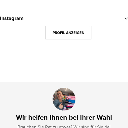
F
u
Instagram
ß
z
PROFIL ANZEIGEN
e
i
l
e
Wir helfen Ihnen bei Ihrer Wahl
Brauchen Sie Rat zu etwas? Wir sind für Sie da!