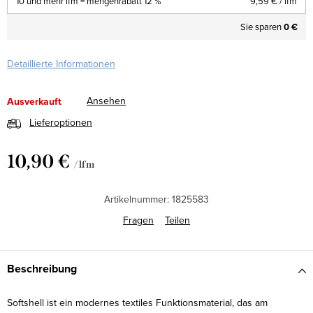
10 und mehr lfm = mengenrabatt 12 %
9,59 €
/ lfm
Sie sparen
0 €
Detaillierte Informationen
Ansehen
Ausverkauft
Lieferoptionen
10,90 €
/ lfm
Verkaufspreis:
Artikelnummer:
1825583
Fragen
Teilen
Beschreibung
Softshell ist ein modernes textiles Funktionsmaterial, das am