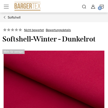
Zum
W
Inhalt
springen
Softshell
Nicht bewertet
Bewertungsdetails
Softshell-Winter - Dunkelrot
Mehr für weniger