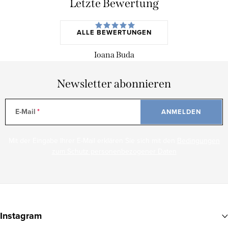
Letzte Bewertung
ALLE BEWERTUNGEN
Ioana Buda
Newsletter abonnieren
E-Mail
ANMELDEN
Mit der Eingabe Ihrer E-Mail erklären Sie sich mit den
Bedingungen
zum Schutz personenbezogener Daten
F
u
Instagram
ß