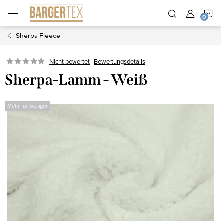
Zum
W
Inhalt
springen
Sherpa Fleece
Nicht bewertet
Bewertungsdetails
Sherpa-Lamm - Weiß
Mehr für weniger