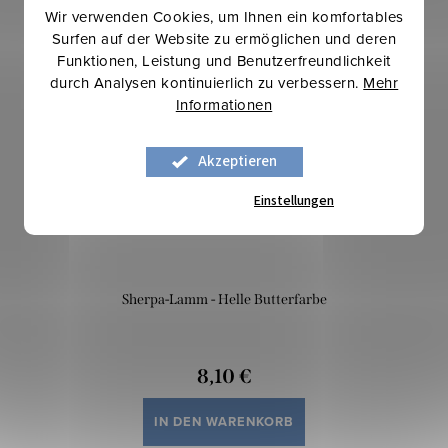
Wir verwenden Cookies, um Ihnen ein komfortables
Surfen auf der Website zu ermöglichen und deren
Mehr für weniger
Funktionen, Leistung und Benutzerfreundlichkeit
durch Analysen kontinuierlich zu verbessern.
Mehr
Informationen
Akzeptieren
Einstellungen
Sherpa-Lamm - Helle Butterfarbe
8,10 €
IN DEN WARENKORB