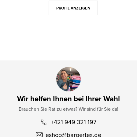
z
PROFIL ANZEIGEN
e
i
l
e
Wir helfen Ihnen bei Ihrer Wahl
Brauchen Sie Rat zu etwas? Wir sind für Sie da!
+421 949 321 197
eshop
@
bargertex.de