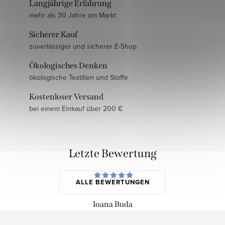
Langjährige Erfahrung
mehr als 30 Jahre am Markt
Sicherer Kauf
zuverlässiger und sicherer E-Shop
Ökologisches Denken
ökologische Textilien und Stoffe
Kostenloser Versand
bei einem Einkauf über 200 €
Letzte Bewertung
ALLE BEWERTUNGEN
Ioana Buda