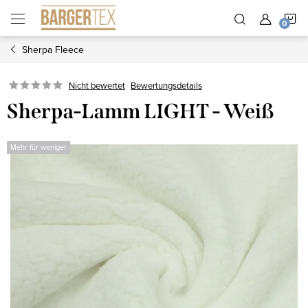
Zum
W
Inhalt
springen
Sherpa Fleece
Nicht bewertet
Bewertungsdetails
Sherpa-Lamm LIGHT - Weiß
Mehr für weniger