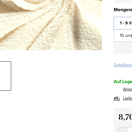
Mengenr
1 - 9 l
10 und
Detaillier
Auf Lage
Ans
Lief
8,7
Verkau