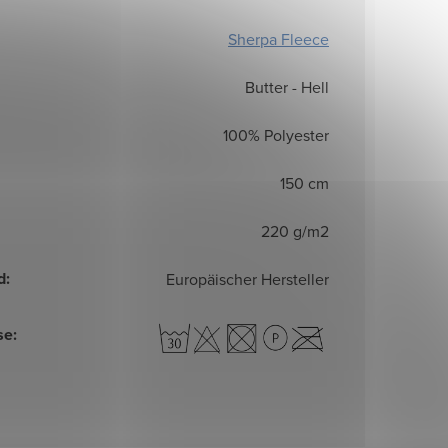
Sherpa Fleece
Butter - Hell
100% Polyester
150 cm
220 g/m2
d
:
Europäischer Hersteller
se
: