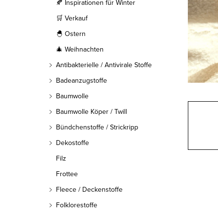
l
🍂 Inspirationen für Winter
🛒 Verkauf
e
🐣 Ostern
i
🎄 Weihnachten
s
Antibakterielle / Antivirale Stoffe
t
Badeanzugstoffe
Baumwolle
e
Baumwolle Köper / Twill
Bündchenstoffe / Strickripp
Dekostoffe
Filz
Frottee
Fleece / Deckenstoffe
Folklorestoffe