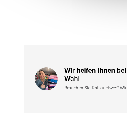
e
i
l
e
Wir helfen Ihnen bei
Wahl
Brauchen Sie Rat zu etwas? Wir 