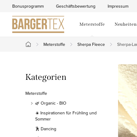
Zum
Bonusprogramm
Geschäftsbewertung
Impressum
Inhalt
springen
Meterstoffe
Neuheiten
Meterstoffe
Sherpa Fleece
Sherpa-La
Startseite
S
Kategorien
Kategorien
e
überspringen
i
Meterstoffe
t
🌿 Organic - BIO
☀️ Inspirationen für Frühling und
e
Sommer
n
🕺 Dancing