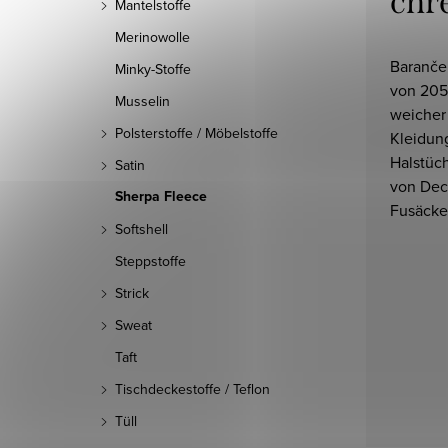
chr
Mantelstoffe
Merinowolle
Baranče
Minky-Stoffe
von 205 
Musselin
weicher 
Polsterstoffe / Möbelstoffe
Kleidun
Halstüc
Satin
von Dec
Sherpa Fleece
Fusäcke
Softshell
Steppstoffe
Strick
Sweat
Taft
Tischdeckestoffe / Teflon
Tüll