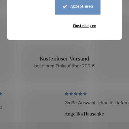
Akzeptieren
Sicherer Kauf
zuverlässiger und sicherer E-Shop
Einstellungen
Kostenloser Versand
bei einem Einkauf über 200 €
Große Auswahl,schnelle Liefer
da
Angelika Hauschke