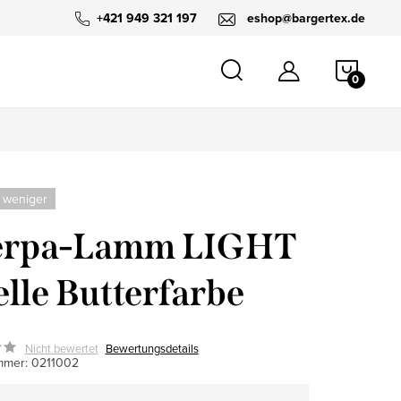
+421 949 321 197
eshop@bargertex.de
WARE
 weniger
erpa-Lamm LIGHT
elle Butterfarbe
Nicht bewertet
Bewertungsdetails
mmer:
0211002