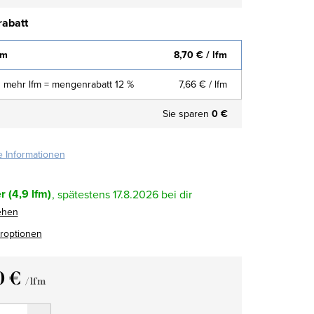
abatt
fm
8,70 €
/ lfm
 mehr lfm = mengenrabatt 12 %
7,66 €
/ lfm
Sie sparen
0 €
te Informationen
r
(4,9 lfm)
17.8.2026
ehen
eroptionen
0 €
/ lfm
fspreis: