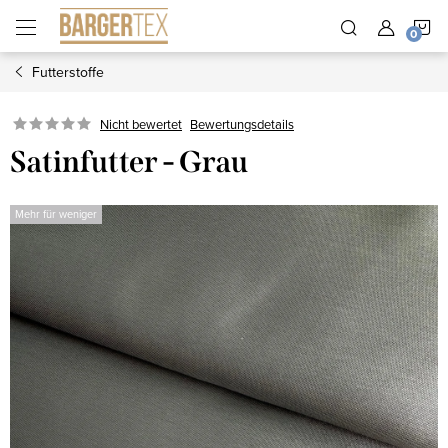
Zum
W
Inhalt
springen
Futterstoffe
Nicht bewertet
Bewertungsdetails
Satinfutter - Grau
Mehr für weniger