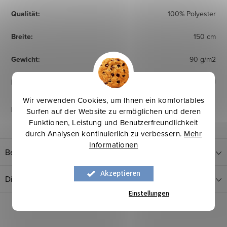
Qualität
:
100% Polyester
Breite
:
150 cm
Gewicht
:
90 g/m2
Herkunftsland
:
EU
Wir verwenden Cookies, um Ihnen ein komfortables
Pflegehinweise
:
Surfen auf der Website zu ermöglichen und deren
Funktionen, Leistung und Benutzerfreundlichkeit
durch Analysen kontinuierlich zu verbessern.
Mehr
Informationen
Bewertung
Akzeptieren
Diskussion
Einstellungen