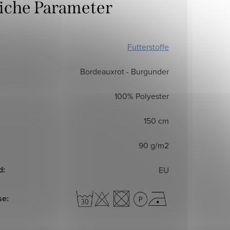
liche Parameter
Futterstoffe
Bordeauxrot - Burgunder
100% Polyester
150 cm
90 g/m2
d
:
EU
se
: