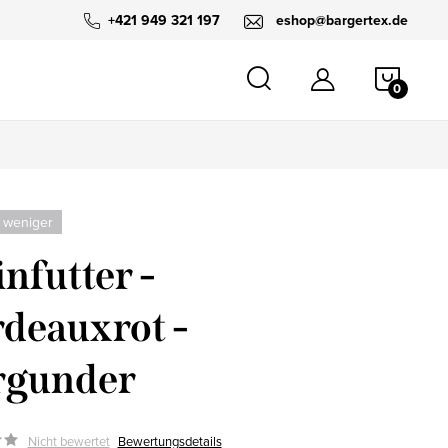
+421 949 321 197
eshop@bargertex.de
WARE
 weniger
infutter -
deauxrot -
rgunder
Nicht bewertet
Bewertungsdetails