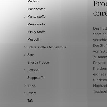
Pro
Madeira
Manchester
chr
Mantelstoffe
Merinowolle
Das Futt
Minky-Stoffe
Stoff, a
verschie
Musselin
Der Sto
Polsterstoffe / Möbelstoffe
von 90 
Satin
Zusamme
Polyeste
Sherpa Fleece
Kleider
Softshell
eignet 
Steppstoffe
für dek
Hochzei
Strick
Tischde
Sweat
Taft