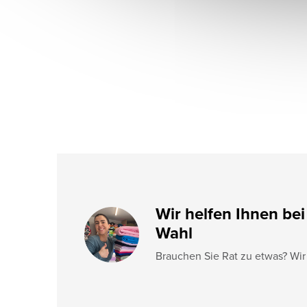
ß
z
e
i
l
e
Wir helfen Ihnen bei
Wahl
Brauchen Sie Rat zu etwas? Wir 