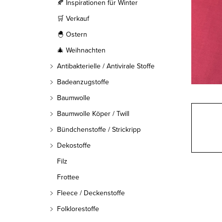
l
🍂 Inspirationen für Winter
🛒 Verkauf
e
🐣 Ostern
i
🎄 Weihnachten
s
Antibakterielle / Antivirale Stoffe
t
Badeanzugstoffe
Baumwolle
e
Baumwolle Köper / Twill
Bündchenstoffe / Strickripp
Dekostoffe
Filz
Frottee
Fleece / Deckenstoffe
Folklorestoffe