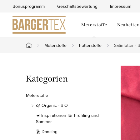
Zum
Bonusprogramm
Geschäftsbewertung
Impressum
Inhalt
springen
Meterstoffe
Neuheiten
Meterstoffe
Futterstoffe
Satinfutter -
Startseite
S
Kategorien
Kategorien
e
überspringen
i
Meterstoffe
t
🌿 Organic - BIO
☀️ Inspirationen für Frühling und
e
Sommer
n
🕺 Dancing