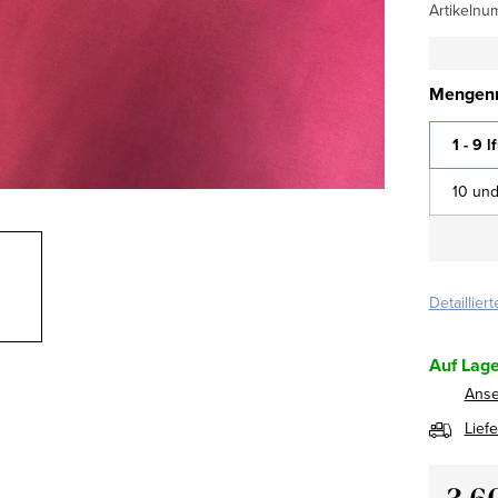
Artikelnu
Mengenr
1 - 9 l
10 und
Detaillier
Auf Lage
Ans
Lief