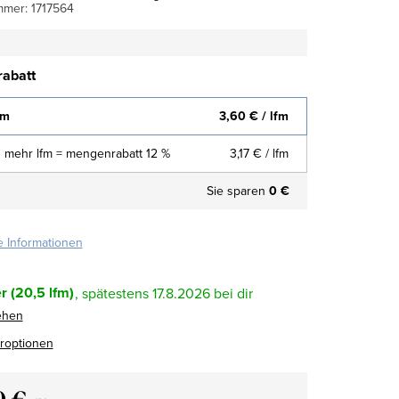
mmer:
1717564
abatt
fm
3,60 €
/ lfm
 mehr lfm = mengenrabatt 12 %
3,17 €
/ lfm
Sie sparen
0 €
te Informationen
r
(20,5 lfm)
17.8.2026
ehen
eroptionen