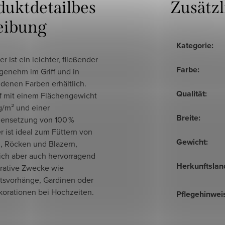
duktdetailbes
Zusätz
eibung
Kategorie
:
er ist ein leichter, fließender
Farbe
:
ngenehm im Griff und in
denen Farben erhältlich.
Qualität
:
ff mit einem Flächengewicht
g/m² und einer
Breite
:
nsetzung von 100 %
r ist ideal zum Füttern von
Gewicht
:
n, Röcken und Blazern,
sich aber auch hervorragend
Herkunftslan
orative Zwecke wie
tsvorhänge, Gardinen oder
korationen bei Hochzeiten.
Pflegehinwei