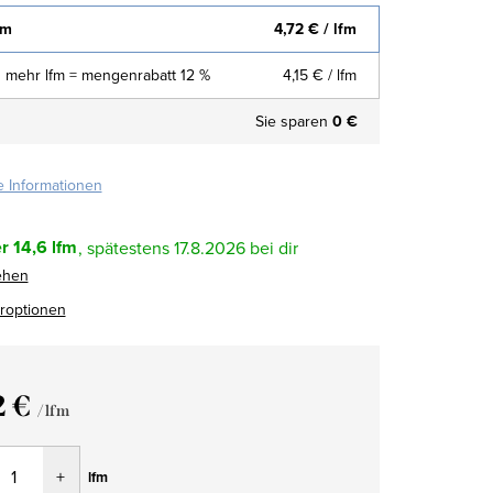
fm
4,72 €
/ lfm
 mehr lfm = mengenrabatt 12 %
4,15 €
/ lfm
Sie sparen
0 €
te Informationen
r
14,6 lfm
17.8.2026
ehen
eroptionen
2 €
/ lfm
fspreis:
lfm