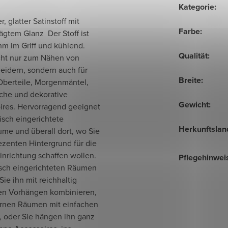
Kategorie
:
r, glatter Satinstoff mit
Farbe
:
rägtem Glanz
Der Stoff ist
m im Griff und kühlend.
Qualität
:
icht nur zum Nähen von
eidern, sondern auch für
Breite
:
Oberteile, Morgenmäntel,
che und dekorative
Gewicht
:
ires. Hervorragend geeignet
sisch eingerichtete
Herkunftslan
ume und überall dort, wo Sie
ezenten Hintergrund für die
inrichtung schaffen wollen.
Pflegehinwei
sisch eingerichteten Räumen
ie ihn mit reichhaltig
ten Vorhängen kombinieren,
rnen Räumen mit einfachen
, oder Sie hängen ihn ganz