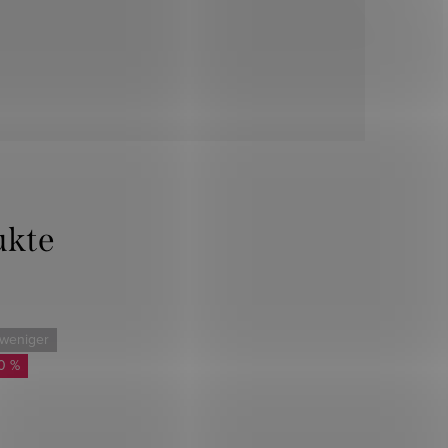
 weniger
0 %