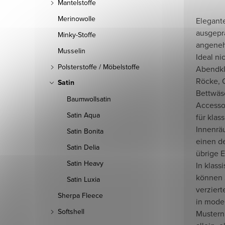
Mantelstoffe
Merinowolle
Elegante
ausgep
Minky-Stoffe
angeneh
Musselin
Ideal n
Polsterstoffe / Möbelstoffe
Abendkl
Röcke, 
Satin
Bettwäs
Baumwollsatin
Accesso
Satin Aqua
für klas
Innenrä
Satin Bonita
einen d
Satin Delia
übrige E
Satin Heavy
In klas
können S
Satin Luxia
verzier
Sherpa Fleece
in mode
Softshell
Mustern