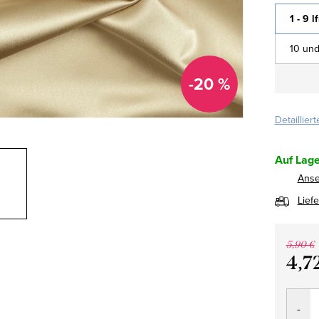
1 - 9 l
10 und
-20 %
Detaillier
Auf Lage
Ans
Lief
5,90 €
4,7
Verkau