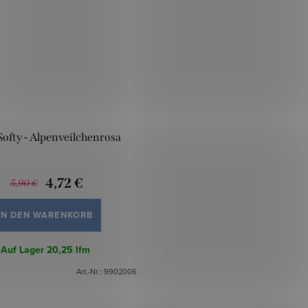
Softy - Alpenveilchenrosa
4,72 €
5,90 €
IN DEN WARENKORB
Auf Lager
20,25 lfm
Art.-Nr.:
9902006