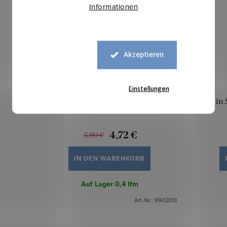
Informationen
Akzeptieren
Einstellungen
Satin Kensington - Altrosa
Satin 
4,72 €
5,90 €
IN DEN WARENKORB
Auf Lager
0,4 lfm
Art.-Nr.:
9902013