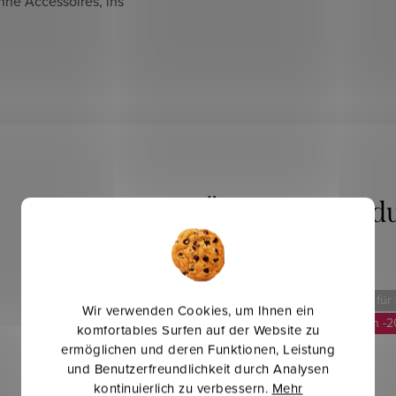
ohne Accessoires, ins
Mehr für weniger
Mehr für
Wir verwenden Cookies, um Ihnen ein
-20 %
-2
komfortables Surfen auf der Website zu
ermöglichen und deren Funktionen, Leistung
und Benutzerfreundlichkeit durch Analysen
kontinuierlich zu verbessern.
Mehr