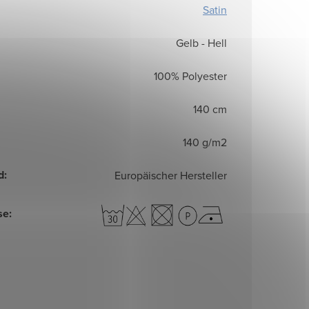
Satin
Gelb - Hell
100% Polyester
140 cm
140 g/m2
d
:
Europäischer Hersteller
se
: