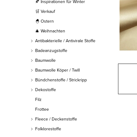
l
🍂 Inspirationen für Winter
🛒 Verkauf
e
🐣 Ostern
i
🎄 Weihnachten
s
Antibakterielle / Antivirale Stoffe
t
Badeanzugstoffe
Baumwolle
e
Baumwolle Köper / Twill
Bündchenstoffe / Strickripp
Dekostoffe
Filz
Frottee
Fleece / Deckenstoffe
Folklorestoffe