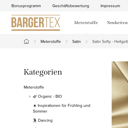
Zum
Bonusprogramm
Geschäftsbewertung
Impressum
Inhalt
springen
Meterstoffe
Neuheiten
Meterstoffe
Satin
Satin Softy - Hellgel
Startseite
S
Kategorien
Kategorien
e
überspringen
i
Meterstoffe
t
🌿 Organic - BIO
☀️ Inspirationen für Frühling und
e
Sommer
n
🕺 Dancing