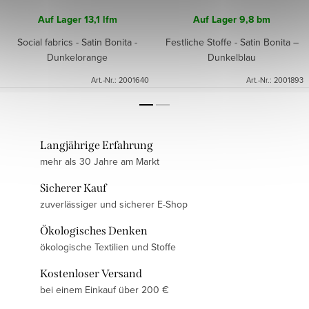
Auf Lager
13,1 lfm
Auf Lager
9,8 bm
Social fabrics - Satin Bonita -
Festliche Stoffe - Satin Bonita –
Dunkelorange
Dunkelblau
Art.-Nr.:
2001640
Art.-Nr.:
2001893
Langjährige Erfahrung
mehr als 30 Jahre am Markt
Sicherer Kauf
zuverlässiger und sicherer E-Shop
Ökologisches Denken
ökologische Textilien und Stoffe
Kostenloser Versand
bei einem Einkauf über 200 €