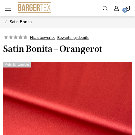
Zum
W
Inhalt
springen
Satin Bonita
Nicht bewertet
Bewertungsdetails
Satin Bonita – Orangerot
Mehr für weniger