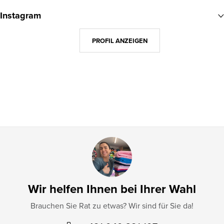
u
Instagram
ß
z
PROFIL ANZEIGEN
e
i
l
e
Wir helfen Ihnen bei Ihrer Wahl
Brauchen Sie Rat zu etwas? Wir sind für Sie da!