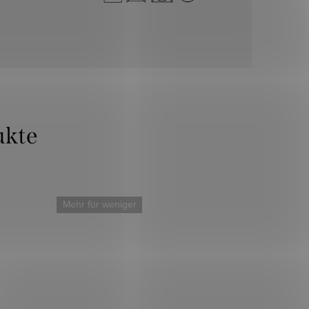
Mehr für weniger
Mehr für