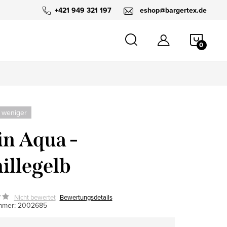
+421 949 321 197
eshop@bargertex.de
WARE
 weniger
in Aqua -
illegelb
Nicht bewertet
Bewertungsdetails
mmer:
2002685