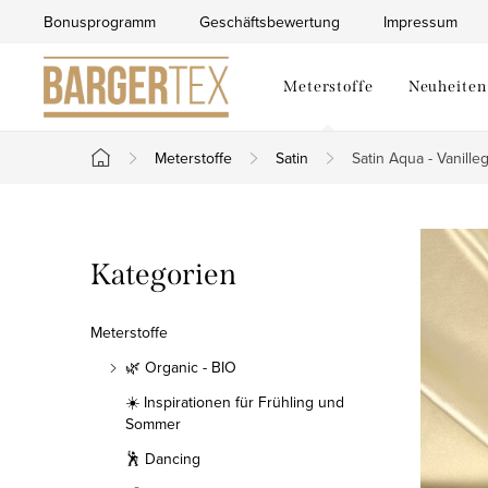
Zum
Bonusprogramm
Geschäftsbewertung
Impressum
Inhalt
springen
Meterstoffe
Neuheiten
Meterstoffe
Satin
Satin Aqua - Vanille
Startseite
S
Kategorien
Kategorien
e
überspringen
i
Meterstoffe
t
🌿 Organic - BIO
☀️ Inspirationen für Frühling und
e
Sommer
n
🕺 Dancing