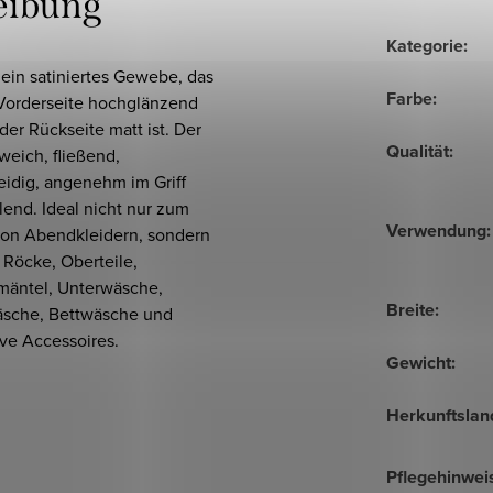
eibung
Kategorie
:
t ein satiniertes Gewebe, das
Farbe
:
 Vorderseite hochglänzend
der Rückseite matt ist. Der
Qualität
:
 weich, fließend,
idig, angenehm im Griff
end. Ideal nicht nur zum
Verwendung
:
on Abendkleidern, sondern
 Röcke, Oberteile,
äntel, Unterwäsche,
Breite
:
sche, Bettwäsche und
ve Accessoires.
Gewicht
:
Herkunftslan
Pflegehinwei