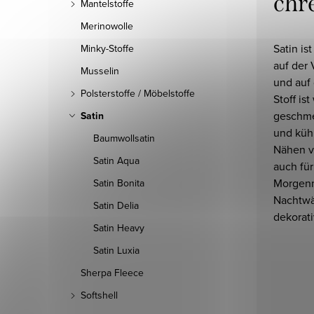
chr
Mantelstoffe
Merinowolle
Satin is
Minky-Stoffe
auf der
Musselin
und auf 
Polsterstoffe / Möbelstoffe
Stoff ist
geschme
Satin
und kühl
Baumwollsatin
Nähen v
Satin Aqua
auch für
Morgenm
Satin Bonita
Nachtwä
Satin Delia
dekorati
Satin Heavy
Satin Luxia
Sherpa Fleece
Softshell