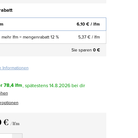
abatt
fm
6,10 €
/ lfm
 mehr lfm = mengenrabatt 12 %
5,37 €
/ lfm
Sie sparen
0 €
te Informationen
r
78,4 lfm
14.8.2026
ehen
eroptionen
0 €
/ lfm
fspreis: