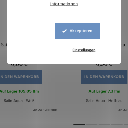
Informationen
Akzeptieren
Satin-Aqua - Weiß
Satin Aqua - Hellblau
Einstellungen
6,80 €
6,50 €
IN DEN WARENKORB
IN DEN WARENKORB
Auf Lager
105,05 lfm
Auf Lager
7,3 lfm
Satin Aqua - Weiß
Satin Aqua - Hellblau
Art.-Nr.:
2002001
Art.-Nr