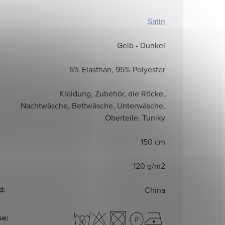
Satin
Gelb - Dunkel
5% Elasthan, 95% Polyester
Kleidung, Zubehör, die Röcke,
Nachtwäsche, Bettwäsche, Unterwäsche,
Oberteile, Tuniky
150 cm
120 g/m2
d
:
China
se
: