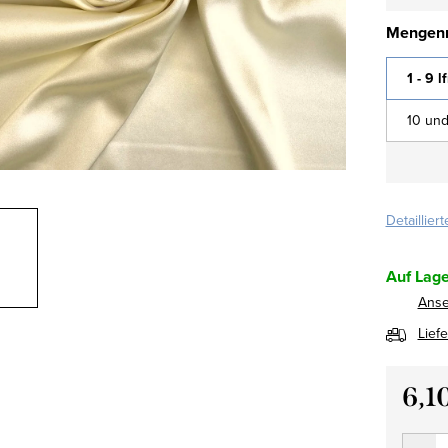
Mengenr
1 - 9 l
10 und
Detaillier
Auf Lage
Ans
Lief
6,1
Verkau