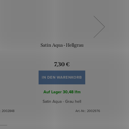
Satin Aqua - Hellgrau
Sati
7,30 €
IN DEN WARENKORB
Auf Lager
30,48 lfm
Satin Aqua - Grau hell
.:
2002848
Art.-Nr.:
2002976