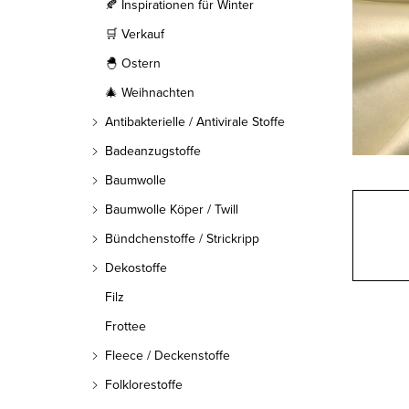
l
🍂 Inspirationen für Winter
🛒 Verkauf
e
🐣 Ostern
i
🎄 Weihnachten
s
Antibakterielle / Antivirale Stoffe
t
Badeanzugstoffe
Baumwolle
e
Baumwolle Köper / Twill
Bündchenstoffe / Strickripp
Dekostoffe
Filz
Frottee
Fleece / Deckenstoffe
Folklorestoffe