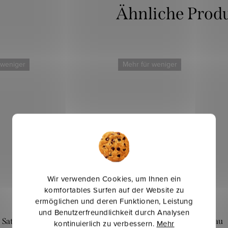
 weniger
Mehr für weniger
Wir verwenden Cookies, um Ihnen ein
komfortables Surfen auf der Website zu
ermöglichen und deren Funktionen, Leistung
und Benutzerfreundlichkeit durch Analysen
Satin-Aqua - Weiß
Satin Aqua - Hellblau
kontinuierlich zu verbessern.
Mehr