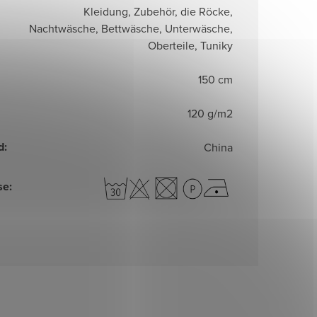
Kleidung, Zubehör, die Röcke,
Nachtwäsche, Bettwäsche, Unterwäsche,
Oberteile, Tuniky
150 cm
120 g/m2
d
:
China
se
: