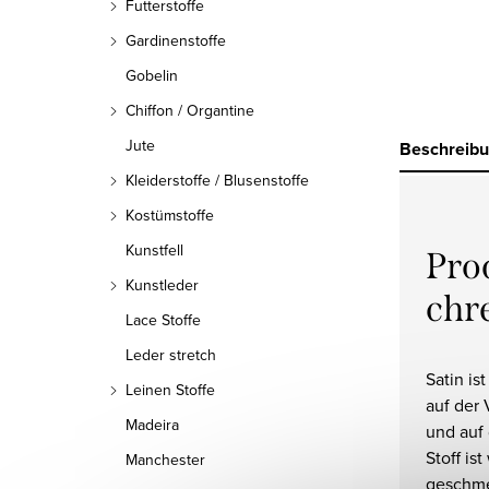
Futterstoffe
Gardinenstoffe
Gobelin
Chiffon / Organtine
Jute
Beschreib
Kleiderstoffe / Blusenstoffe
Kostümstoffe
Kunstfell
Pro
Kunstleder
chr
Lace Stoffe
Leder stretch
Satin is
Leinen Stoffe
auf der
Madeira
und auf 
Stoff ist
Manchester
geschme