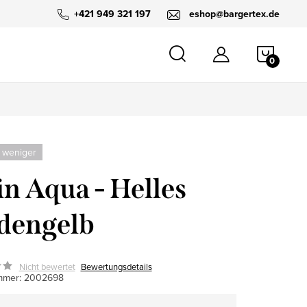
+421 949 321 197
eshop@bargertex.de
WARE
 weniger
in Aqua - Helles
dengelb
Nicht bewertet
Bewertungsdetails
mmer:
2002698