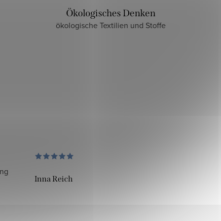
Ökologisches Denken
ökologische Textilien und Stoffe
ung
Inna Reich