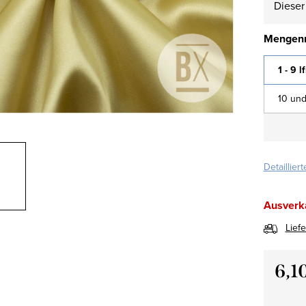
Dieser 
Mengenr
1 - 9 l
10 und
Detaillier
Ausverk
Lief
6,1
Verkau