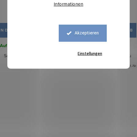
Informationen
6,80 €
6,50 €
IN DEN WARENKORB
IN DEN WARENKORB
Akzeptieren
Auf Lager
104,75 lfm
Auf Lager
5,6 lfm
Einstellungen
Satin Aqua - Weiß
Satin Aqua - Hellblau
Art.-Nr.:
2002001
Art.-Nr