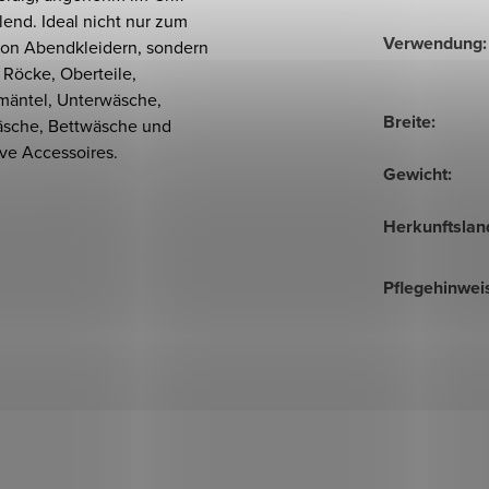
end. Ideal nicht nur zum
Verwendung
:
on Abendkleidern, sondern
 Röcke, Oberteile,
äntel, Unterwäsche,
Breite
:
sche, Bettwäsche und
ve Accessoires.
Gewicht
:
Herkunftslan
Pflegehinwei