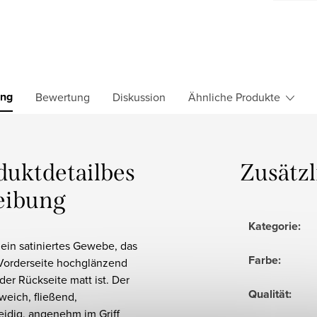
ung
Bewertung
Diskussion
Ähnliche Produkte
duktdetailbes
Zusätz
eibung
Kategorie
:
t ein satiniertes Gewebe, das
Farbe
:
 Vorderseite hochglänzend
der Rückseite matt ist. Der
Qualität
:
 weich, fließend,
idig, angenehm im Griff