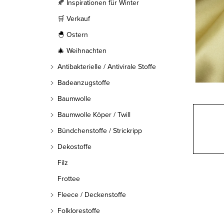
l
🍂 Inspirationen für Winter
🛒 Verkauf
e
🐣 Ostern
i
🎄 Weihnachten
s
Antibakterielle / Antivirale Stoffe
t
Badeanzugstoffe
Baumwolle
e
Baumwolle Köper / Twill
Bündchenstoffe / Strickripp
Dekostoffe
Filz
Frottee
Fleece / Deckenstoffe
Folklorestoffe