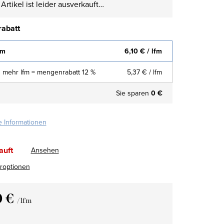
Artikel ist leider ausverkauft…
abatt
fm
6,10 €
/ lfm
 mehr lfm = mengenrabatt 12 %
5,37 €
/ lfm
Sie sparen
0 €
te Informationen
auft
Ansehen
eroptionen
0 €
/ lfm
fspreis: