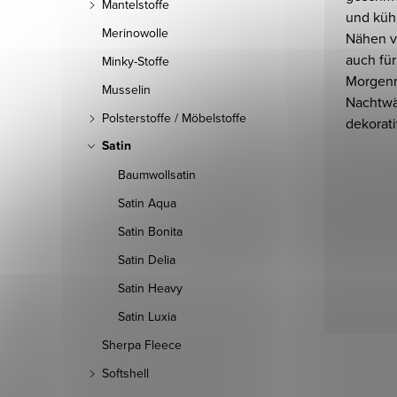
Mantelstoffe
und kühl
Merinowolle
Nähen v
auch für
Minky-Stoffe
Morgenm
Musselin
Nachtwä
Polsterstoffe / Möbelstoffe
dekorati
Satin
Baumwollsatin
Satin Aqua
Satin Bonita
Satin Delia
Satin Heavy
Satin Luxia
Sherpa Fleece
Softshell