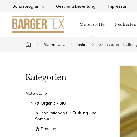
Zum
Bonusprogramm
Geschäftsbewertung
Impressum
Inhalt
springen
Meterstoffe
Neuheiten
Meterstoffe
Satin
Satin Aqua - Helles
Startseite
S
Kategorien
Kategorien
e
überspringen
i
Meterstoffe
t
🌿 Organic - BIO
☀️ Inspirationen für Frühling und
e
Sommer
n
🕺 Dancing