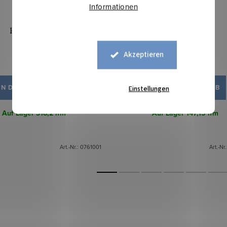
Informationen
Rongo - Weiß
Rongo - Schwarz
Akzeptieren
4,30 €
4,30 €
IN DEN WARENKORB
IN DEN WARENKORB
Einstellungen
Auf Lager
318,2 lfm
Auf Lager
147,15 lfm
Art.-Nr.:
0761001
Art.-Nr