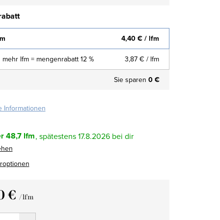
abatt
fm
4,40 €
/ lfm
 mehr lfm = mengenrabatt 12 %
3,87 €
/ lfm
Sie sparen
0 €
te Informationen
r
48,7 lfm
17.8.2026
ehen
eroptionen
0 €
/ lfm
fspreis: