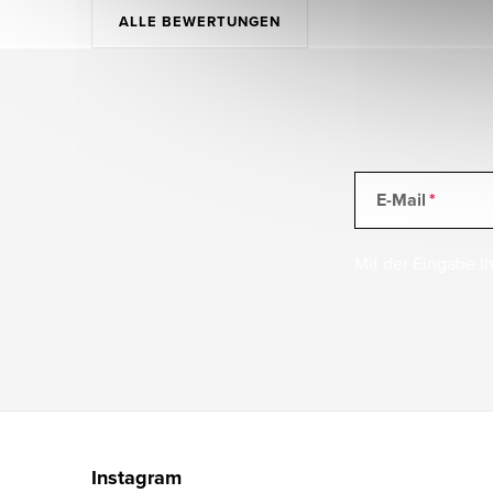
ALLE BEWERTUNGEN
E-Mail
Mit der Eingabe Ih
F
u
Instagram