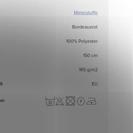
Meterstoffe
Bordeauxrot
100% Polyester
150 cm
165 g/m2
d
:
EU
se
: