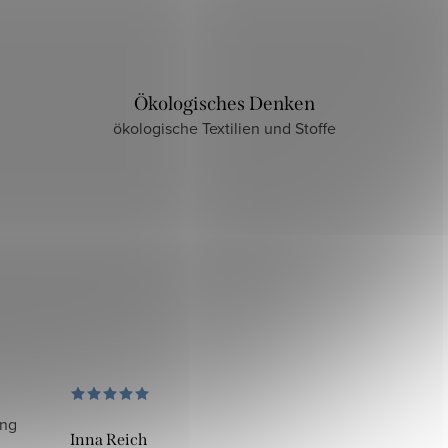
Ökologisches Denken
ökologische Textilien und Stoffe
ung
Inna Reich