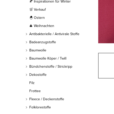
l
🍂 Inspirationen für Winter
🛒 Verkauf
e
🐣 Ostern
i
🎄 Weihnachten
s
Antibakterielle / Antivirale Stoffe
t
Badeanzugstoffe
Baumwolle
e
Baumwolle Köper / Twill
Bündchenstoffe / Strickripp
Dekostoffe
Filz
Frottee
Fleece / Deckenstoffe
Folklorestoffe