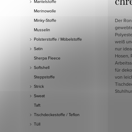
chr
Mantelstoffe
Merinowolle
Der Rong
Minky-Stoffe
gewebter
Musselin
Polyeste
Polsterstoffe / Möbelstoffe
weiß und
nur ide
Satin
Hosen, 
Sherpa Fleece
Arbeits
Softshell
für dek
von lei
Steppstoffe
Tischde
Strick
Stuhlhu
Sweat
Taft
Tischdeckestoffe / Teflon
Tüll