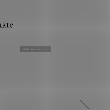
Mehr für weniger
Neu
Mehr für