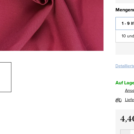
Mengenr
1 - 9 l
10 und
Detaillier
Auf Lage
Ans
Lief
4,4
Verkau