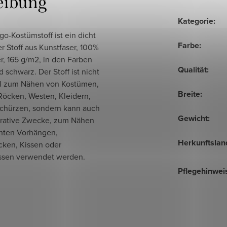
eibung
Kategorie
:
o-Kostümstoff ist ein dicht
Farbe
:
 Stoff aus Kunstfaser, 100%
r, 165 g/m2, in den Farben
Qualität
:
 schwarz. Der Stoff ist nicht
al zum Nähen von Kostümen,
Breite
:
Röcken, Westen, Kleidern,
schürzen, sondern kann auch
Gewicht
:
orative Zwecke, zum Nähen
chten Vorhängen,
Herkunftslan
cken, Kissen oder
ssen verwendet werden.
Pflegehinwei