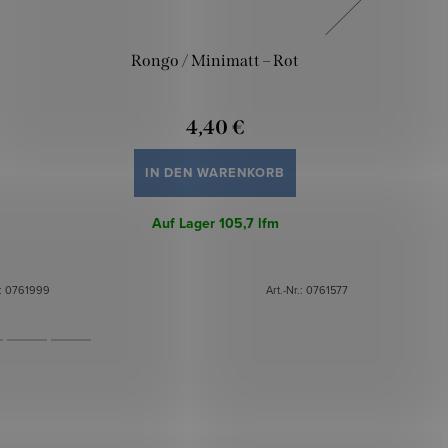
Rongo / Minimatt – Rot
Minima
4,40 €
IN DEN WARENKORB
Auf Lager
105,7 lfm
Minim
.:
0761999
Art.-Nr.:
0761577