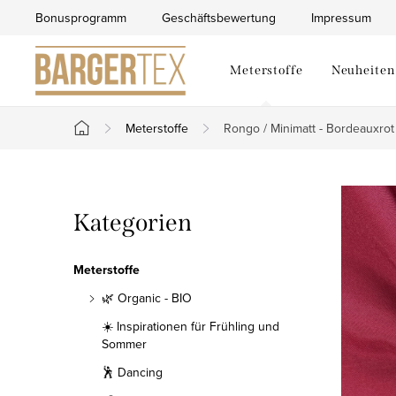
Zum
Bonusprogramm
Geschäftsbewertung
Impressum
Inhalt
springen
Meterstoffe
Neuheiten
Meterstoffe
Rongo / Minimatt - Bordeauxrot
Startseite
S
Kategorien
Kategorien
e
überspringen
i
Meterstoffe
t
🌿 Organic - BIO
☀️ Inspirationen für Frühling und
e
Sommer
n
🕺 Dancing