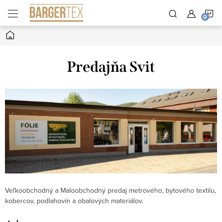
Zum
W
Inhalt
springen
Startseite
Predajňa Svit
Veľkoobchodný a Maloobchodný predaj metrového, bytového textilu,
kobercov, podlahovín a obalových materiálov.