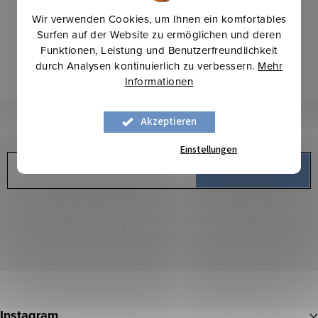
Letzte Bewertung
Wir verwenden Cookies, um Ihnen ein komfortables
Surfen auf der Website zu ermöglichen und deren
Funktionen, Leistung und Benutzerfreundlichkeit
ALLE BEWERTUNGEN
durch Analysen kontinuierlich zu verbessern.
Mehr
Informationen
Ioana Buda
Akzeptieren
Newsletter abonnieren
Einstellungen
E-Mail
ANMELDEN
Mit der Eingabe Ihrer E-Mail erklären Sie sich mit den
Bedingungen
zum Schutz personenbezogener Daten
F
u
Instagram