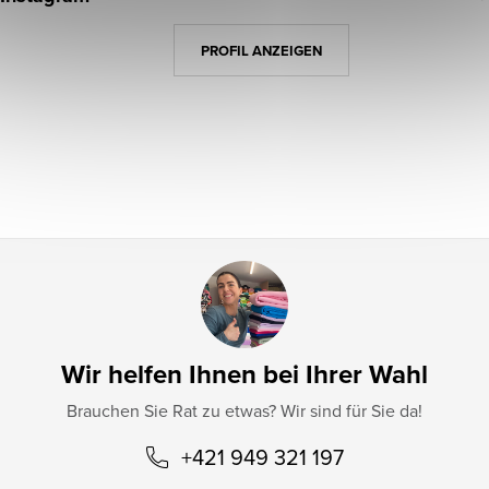
ß
z
PROFIL ANZEIGEN
e
i
l
e
Wir helfen Ihnen bei Ihrer Wahl
Brauchen Sie Rat zu etwas? Wir sind für Sie da!
+421 949 321 197