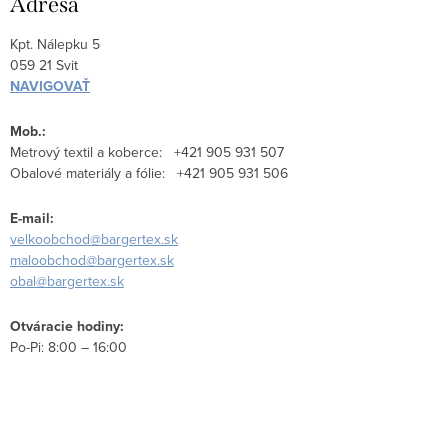
Adresa
Kpt. Nálepku 5
059 21 Svit
NAVIGOVAŤ
Mob.:
Metrový textil a koberce: +421 905 931 507
Obalové materiály a fólie: +421 905 931 506
E-mail:
velkoobchod@bargertex.sk
maloobchod@bargertex.sk
obal@bargertex.sk
Otváracie hodiny:
Po-Pi: 8:00 – 16:00