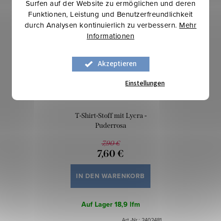
-3 %
Surfen auf der Website zu ermöglichen und deren
Funktionen, Leistung und Benutzerfreundlichkeit
durch Analysen kontinuierlich zu verbessern.
Mehr
Informationen
Akzeptieren
Einstellungen
T-Shirt-Stoff mit Lycra -
Puderrosa
7,90 €
7,60 €
IN DEN WARENKORB
Auf Lager
18,9 lfm
Art.-Nr.:
2402481