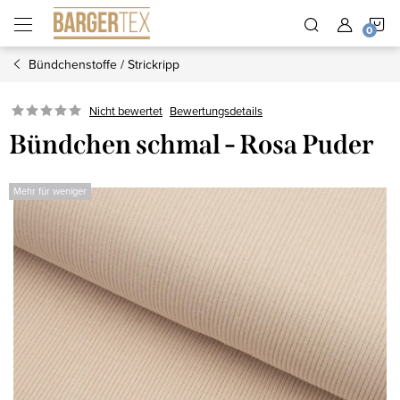
Zum
W
Inhalt
springen
Bündchenstoffe / Strickripp
Nicht bewertet
Bewertungsdetails
Bündchen schmal - Rosa Puder
Mehr für weniger