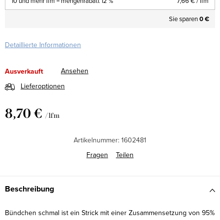
10 und mehr lfm = mengenrabatt 12 %
7,66 €
/ lfm
Sie sparen
0 €
Detaillierte Informationen
Ansehen
Ausverkauft
Lieferoptionen
8,70 €
/ lfm
Verkaufspreis:
Artikelnummer:
1602481
Fragen
Teilen
Beschreibung
Bündchen schmal ist ein Strick mit einer Zusammensetzung von 95%