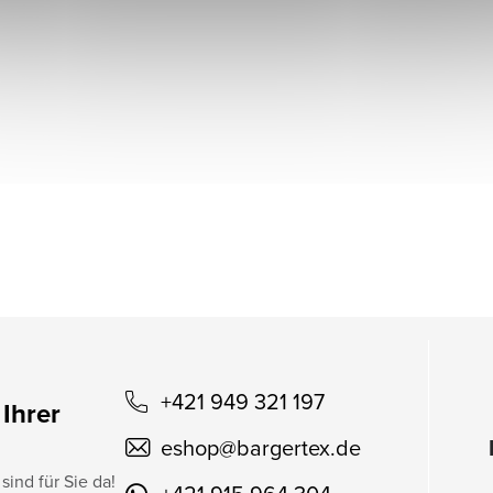
+421 949 321 197
 Ihrer
eshop
@
bargertex.de
sind für Sie da!