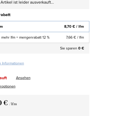
Artikel ist leider ausverkauft…
abatt
fm
8,70 €
/ lfm
 mehr lfm = mengenrabatt 12 %
7,66 €
/ lfm
Sie sparen
0 €
te Informationen
auft
Ansehen
eroptionen
0 €
/ lfm
fspreis: