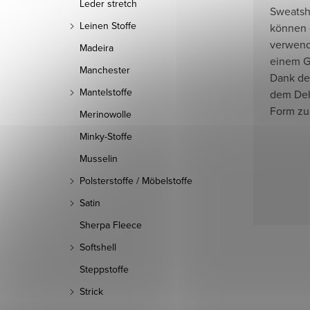
Leder stretch
Sweatshi
Leinen Stoffe
können 
verwende
Madeira
einem G
Manchester
Dank des
Mantelstoffe
dem Deh
Form zu
Merinowolle
Minky-Stoffe
Musselin
Polsterstoffe / Möbelstoffe
Satin
Sherpa Fleece
Softshell
Steppstoffe
Strick