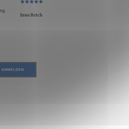
ung
Inna Reich
ANMELDEN
ersonenbezogener