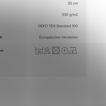
35 cm
330 g/m2
OEKO TEX Standard 100
d
:
Europäischer Hersteller
se
: