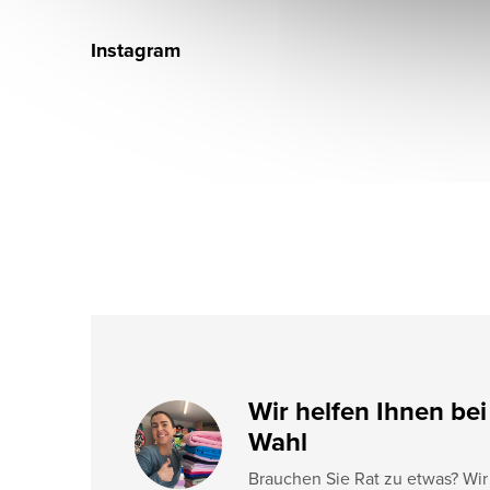
F
u
Instagram
ß
z
e
i
l
e
Wir helfen Ihnen bei
Wahl
Brauchen Sie Rat zu etwas? Wir 