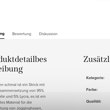
ung
Bewertung
Diskussion
duktdetailbes
Zusätz
eibung
Kategorie
:
 schmal ist ein Strick mit
Farbe
:
usammensetzung von 95%
e und 5% Lycra, es ist ein
Qualität
:
es Material für die
itung von Jogginghosen,