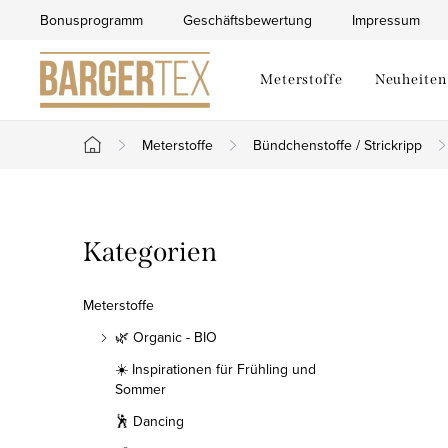
Zum
Bonusprogramm
Geschäftsbewertung
Impressum
Inhalt
springen
Meterstoffe
Neuheiten
Meterstoffe
Bündchenstoffe / Strickripp
Startseite
S
Kategorien
Kategorien
e
überspringen
i
Meterstoffe
t
🌿 Organic - BIO
☀️ Inspirationen für Frühling und
e
Sommer
n
🕺 Dancing