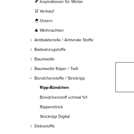
l
🍂 Inspirationen für Winter
🛒 Verkauf
e
🐣 Ostern
i
🎄 Weihnachten
s
Antibakterielle / Antivirale Stoffe
t
Badeanzugstoffe
Baumwolle
e
Baumwolle Köper / Twill
Bündchenstoffe / Strickripp
Ripp-Bündchen
Bündchenstoff schmal 1x1
Rippenstrick
Strickripp Digital
Dekostoffe