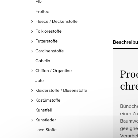
Filz
Frottee
Fleece / Deckenstoffe
Folklorestoffe
Futterstoffe
Beschreib
Gardinenstoffe
Gobelin
Chiffon / Organtine
Pro
Jute
chr
Kleiderstoffe / Blusenstoffe
Kostümstoffe
Bündchen
Kunstfell
einer Z
Kunstleder
Baumwoll
geeignet
Lace Stoffe
Verarbe