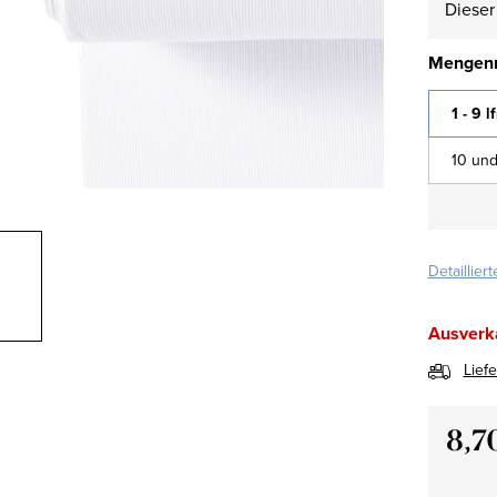
Dieser 
Mengenr
1 - 9 l
10 und
Detaillier
Ausverk
Lief
8,7
Verkau