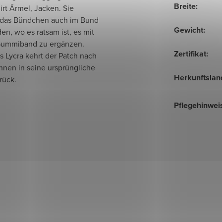
Breite
:
rt Ärmel, Jacken. Sie
das Bündchen auch im Bund
Gewicht
:
n, wo es ratsam ist, es mit
ummiband zu ergänzen.
Zertifikat
:
 Lycra kehrt der Patch nach
nen in seine ursprüngliche
Herkunftslan
rück.
Pflegehinwei