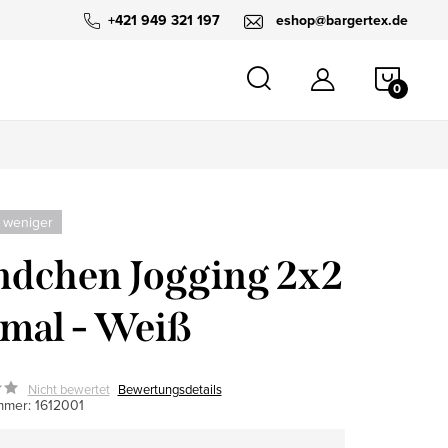
+421 949 321 197
eshop@bargertex.de
WARE
 weniger
dchen Jogging 2x2
mal - Weiß
Nicht bewertet
Bewertungsdetails
mmer:
1612001