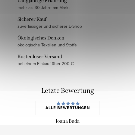
Langjährige Erfahrung
mehr als 30 Jahre am Markt
Sicherer Kauf
zuverlässiger und sicherer E-Shop
Ökologisches Denken
ökologische Textilien und Stoffe
Kostenloser Versand
bei einem Einkauf über 200 €
Letzte Bewertung
ALLE BEWERTUNGEN
Ioana Buda