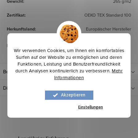
Gewicht
:
265 g/m2
Zertifikat
:
OEKO TEX Standard 100
Herkunftsland
:
Europäischer Hersteller
Pflegehinweise
:
Wir verwenden Cookies, um Ihnen ein komfortables
Surfen auf der Website zu ermöglichen und deren
Funktionen, Leistung und Benutzerfreundlichkeit
durch Analysen kontinuierlich zu verbessern.
Mehr
Bewertung
Informationen
Diskussion
Akzeptieren
Einstellungen