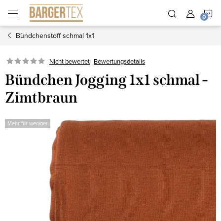
Zum
W
Inhalt
springen
Bündchenstoff schmal 1x1
Nicht bewertet
Bewertungsdetails
Bündchen Jogging 1x1 schmal -
Zimtbraun
Mehr für weniger