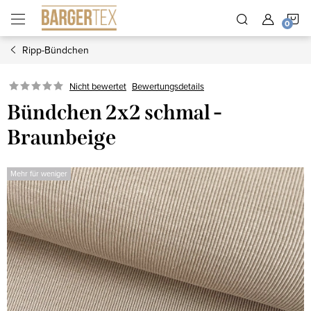
Zum
W
Inhalt
springen
Ripp-Bündchen
Nicht bewertet
Bewertungsdetails
Bündchen 2x2 schmal -
Braunbeige
Mehr für weniger