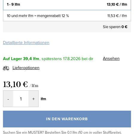
1 - 9 lfm
13,10 €
/ lfm
10 und mehr lfm = mengenrabatt 12 %
11,53 €
/ lfm
Sie sparen
0 €
Detaillierte Informationen
Ansehen
Auf Lager
39,4 lfm
17.8.2026
Lieferoptionen
13,10 €
/ lfm
Verkaufspreis:
lfm
IN DEN WARENKORB
Suchen Sie ein MUSTER? Bestellen Sie 0,1 lfm (10 cm in voller Stoffbreite).