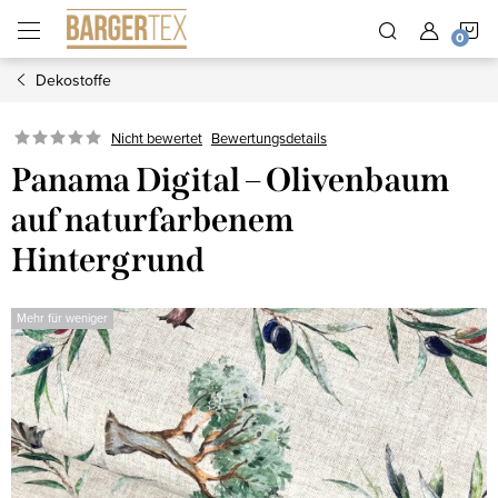
Zum
W
Inhalt
springen
Dekostoffe
Nicht bewertet
Bewertungsdetails
Panama Digital – Olivenbaum
auf naturfarbenem
Hintergrund
Mehr für weniger